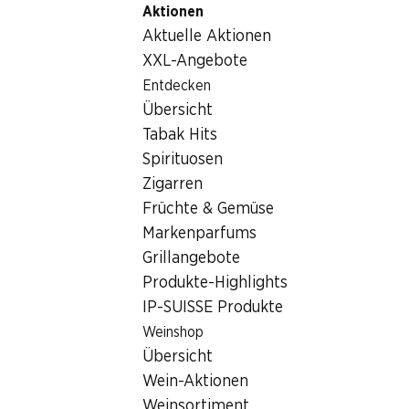
Aktionen
Table Of Content
Home
Getränke
Getränke/Säfte
Zum Hauptinhalt springen
Zum Inhaltsverzeichnis springen
Zum Hauptmenü springen
Aktuelle Aktionen
Coca-Cola Classic
XXL-Angebote
Entdecken
Übersicht
Tabak Hits
Spirituosen
Zigarren
Früchte & Gemüse
Markenparfums
Grillangebote
Produkte-Highlights
IP-SUISSE Produkte
Coca-Cola Classic
Weinshop
Übersicht
6 x 1,5 Liter
Wein-Aktionen
Weinsortiment