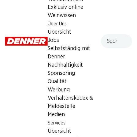
½ PREIS
Exklusiv online
Weinwissen
7.15
statt 14.35
Über Uns
Übersicht
Suche
Jobs
Selbstständig mit
Denner
Artikelnummer
1028448
Nachhaltigkeit
Sponsoring
Qualität
Was andere Kunden kaufen
Werbung
Verhaltenskodex &
Meldestelle
Medien
Services
33%
33%
Übersicht