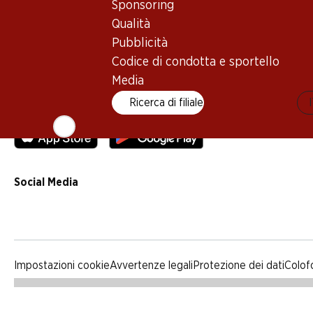
Sponsoring
Qualità
Qualità
Pubblicità
Pubblicità
Codice di condotta e sportello
Codice di condotta e sportello
Media
Media
Ricerca di filiale
App Denner
Social Media
facebook
instagram
youtube
linkedin
tiktok
Impostazioni cookie
Avvertenze legali
Protezione dei dati
Colof