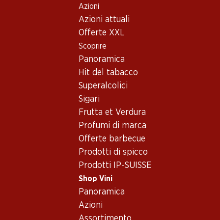
Azioni
Table Of Content
Home
Shop Vini
Assortimento vini
Andare contenuto principale
Andare all'indice
Passare al menu principale
Azioni attuali
Vini
Offerte XXL
Scoprire
Westschweiz
Panoramica
Hit del tabacco
Superalcolici
Sigari
Frutta et Verdura
Profumi di marca
Newsletter
Offerte barbecue
Prodotti di spicco
Con la newsletter di Denner si rimane sempre aggiornati. Si isc
Prodotti IP-SUISSE
Indirizzo e-mail
Shop Vini
Panoramica
Azioni
Assortimento