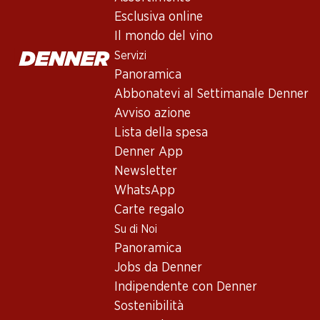
Servizi
Esclusiva online
Panoramica
Il mondo del vino
Abbonatevi al settimanale Denner
Servizi
Avviso azione
Panoramica
Lista della spesa
Abbonatevi al Settimanale Denner
Denner App
Avviso azione
Newsletter
Lista della spesa
WhatsApp
Denner App
Carte regalo
Newsletter
WhatsApp
Su di noi
Carte regalo
Su di Noi
Panoramica
Panoramica
Jobs da Denner
Jobs da Denner
Indipendente con Denner
Indipendente con Denner
Sostenibilità
Sostenibilità
Sponsoring