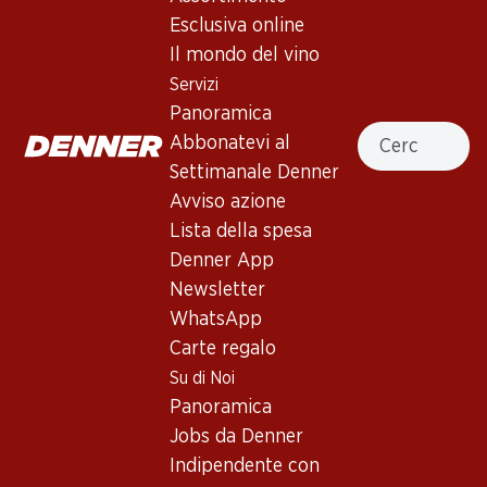
Esclusiva online
Servizi
Filiali
Il mondo del vino
Panoramica
Ricerca di filiale
Servizi
Abbonatevi al settimanale
Nuovi spazi commerciali
Panoramica
Denner
Cercare
Abbonatevi al
Avviso azione
Settimanale Denner
Lista della spesa
Avviso azione
Denner App
Lista della spesa
Newsletter
Denner App
WhatsApp
Newsletter
Carte regalo
WhatsApp
Carte regalo
Su di noi
Aiuto e contatto
Su di Noi
Panoramica
FAQ
Panoramica
Jobs da Denner
Formulario di contatto
Jobs da Denner
Indipendente con Denner
Servizio clienti
Indipendente con