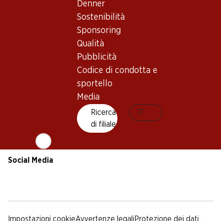
Sostenibilità
Condizioni di consegna
Denner
Sponsoring
Sostenibilità
Qualità
Sponsoring
Pubblicità
Qualità
Codice di condotta e
Pubblicità
sportello
Codice di condotta e
Media
sportello
Media
App Denner
Ricerca
IT
di filiale
Social Media
facebook
instagram
youtube
linkedin
tiktok
Impostazioni cookie
Avvertenze legali
Protezione dei dati