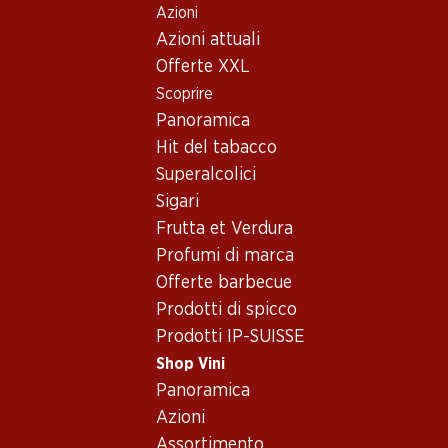
Azioni
Table Of Content
Home
Shop Vini
Assortimento vini
Andare contenuto principale
Andare all'indice
Passare al menu principale
Azioni attuali
Vini
Offerte XXL
Scoprire
Schaffhausen
Oops, nessun prodotto disponibile con i criteri selezionati...
Panoramica
Hit del tabacco
Azzeramento del filtro
Superalcolici
Sigari
Frutta et Verdura
Profumi di marca
Newsletter
Offerte barbecue
Prodotti di spicco
Con la newsletter di Denner si rimane sempre aggiornati. Si
Prodotti IP-SUISSE
iscriva adesso!
Shop Vini
Indirizzo e-mail
Panoramica
accedere adesso
Azioni
Assortimento