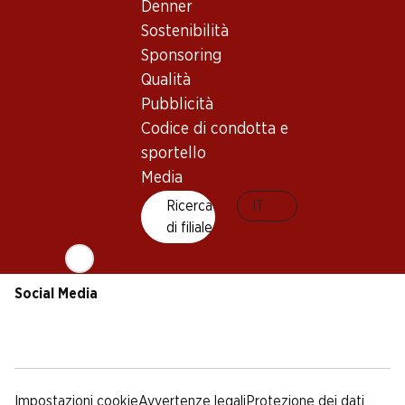
Sostenibilità
Condizioni di consegna
Denner
Sponsoring
Sostenibilità
Qualità
Sponsoring
Pubblicità
Qualità
Codice di condotta e
Pubblicità
sportello
Codice di condotta e
Media
sportello
Media
App Denner
Ricerca
IT
di filiale
Social Media
facebook
instagram
youtube
linkedin
tiktok
Impostazioni cookie
Avvertenze legali
Protezione dei dati