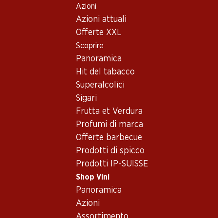
Azioni
Table Of Content
Home
Shop Vini
Assortimento vini
Andare contenuto principale
Andare all'indice
Passare al menu principale
Azioni attuali
Vini
Offerte XXL
Scoprire
Lombardei
Oops, nessun prodotto disponibile con i criteri selezionati...
Panoramica
Hit del tabacco
Azzeramento del filtro
Superalcolici
Sigari
Frutta et Verdura
Profumi di marca
Newsletter
Offerte barbecue
Prodotti di spicco
Con la newsletter di Denner si rimane sempre aggiornati. Si
Prodotti IP-SUISSE
iscriva adesso!
Shop Vini
Indirizzo e-mail
Panoramica
accedere adesso
Azioni
Assortimento