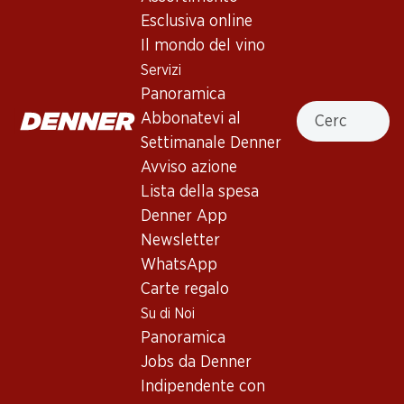
Esclusiva online
Servizi
Filiali
Il mondo del vino
Panoramica
Ricerca di filiale
Servizi
Abbonatevi al settimanale
Nuovi spazi commerciali
Panoramica
Denner
Cercare
Abbonatevi al
Avviso azione
Settimanale Denner
Lista della spesa
Avviso azione
Denner App
Lista della spesa
Newsletter
Denner App
WhatsApp
Newsletter
Carte regalo
WhatsApp
Carte regalo
Su di noi
Aiuto e contatto
Su di Noi
Panoramica
FAQ
Panoramica
Jobs da Denner
Formulario di contatto
Jobs da Denner
Indipendente con Denner
Servizio clienti
Indipendente con