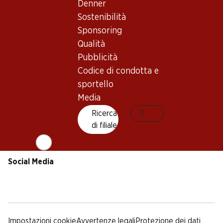
Sostenibilità
Condizioni di consegna
Denner
Sponsoring
Sostenibilità
Qualità
Sponsoring
Pubblicità
Qualità
Codice di condotta e
Pubblicità
sportello
Codice di condotta e
Media
sportello
Media
App Denner
Ricerca
IT
di filiale
Social Media
facebook
instagram
youtube
linkedin
tiktok
Impostazioni cookie
Avvertenze legali
Protezione dei dati