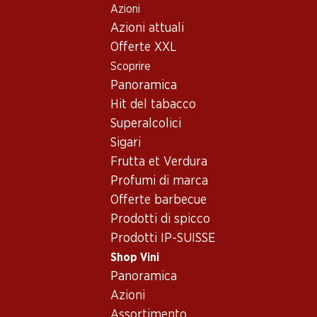
Azioni
Table Of Content
Home
Shop Vini
Assortimento vini
Andare contenuto principale
Andare all'indice
Passare al menu principale
Azioni attuali
Svizzera
Offerte XXL
Scoprire
Svizzera
Schaffhausen
Oops, nessun prodotto disponibile con i criteri selezionati...
Panoramica
Hit del tabacco
Azzeramento del filtro
Superalcolici
Sigari
Frutta et Verdura
Profumi di marca
Newsletter
Offerte barbecue
Prodotti di spicco
Con la newsletter di Denner si rimane sempre aggiornati. Si
Prodotti IP-SUISSE
iscriva adesso!
Shop Vini
Indirizzo e-mail
Panoramica
accedere adesso
Azioni
Assortimento