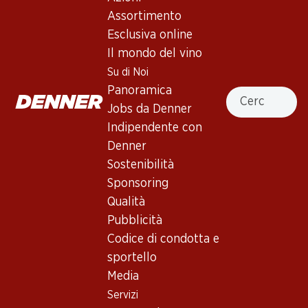
Assortimento
Servizi
Filiali
Esclusiva online
Panoramica
Ricerca di filiale
Il mondo del vino
Abbonatevi al settimanale
Nuovi spazi commerciali
Su di Noi
Denner
Panoramica
Cercare
Avviso azione
Jobs da Denner
Lista della spesa
Indipendente con
Denner App
Denner
Newsletter
Sostenibilità
WhatsApp
Sponsoring
Carte regalo
Qualità
Pubblicità
Su di noi
Aiuto e contatto
Codice di condotta e
Panoramica
FAQ
sportello
Jobs da Denner
Formulario di contatto
Media
Indipendente con Denner
Servizio clienti
Servizi