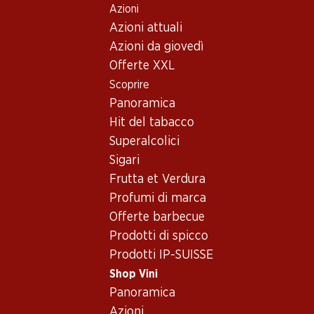
Azioni
Table Of Content
Home
Shop Vini
Assortimento vini
Andare contenuto principale
Andare all'indice
Passare al menu principale
Azioni attuali
Francia
Azioni da giovedì
Offerte XXL
Francia
Loire
Oops, nessun prodotto disponibile con i criteri selezionati...
Scoprire
Panoramica
Azzeramento del filtro
Hit del tabacco
Superalcolici
Sigari
Frutta et Verdura
Newsletter
Profumi di marca
Offerte barbecue
Con la newsletter di Denner si rimane sempre aggiornati. Si
Prodotti di spicco
iscriva adesso!
Prodotti IP-SUISSE
Indirizzo e-mail
accedere adesso
Shop Vini
Panoramica
Azioni