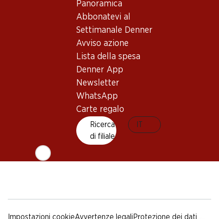
Sostenibilità
Condizioni di consegna
Panoramica
Sponsoring
Abbonatevi al
Qualità
Settimanale Denner
Pubblicità
Avviso azione
Codice di condotta e
Lista della spesa
sportello
Denner App
Media
Newsletter
WhatsApp
App Denner
Carte regalo
Ricerca
IT
di filiale
Social Media
facebook
instagram
youtube
linkedin
tiktok
Impostazioni cookie
Avvertenze legali
Protezione dei dati