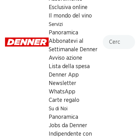
Esclusiva online
Domenica
chiusa
Il mondo del vino
Lunedì
07:30 - 20:00
Servizi
Panoramica
Martedì
07:30 - 20:00
Cercare
Abbonatevi al
Settimanale Denner
Mercoledì
07:30 - 20:00
Avviso azione
Giovedì
07:30 - 20:00
Lista della spesa
Denner App
Offerta
Newsletter
humidor
,
Prelievo di contanti con Post-Card / M-
WhatsApp
Card
Carte regalo
Su di Noi
Panoramica
Jobs da Denner
Indipendente con