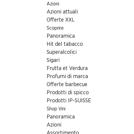
Azioni
Table Of Content
Home
Ricerca di filiale
Andare contenuto principale
Andare all'indice
Passare al menu principale
Azioni attuali
Filiale Denner Weidstrasse 4, 9535 Wilen bei Wil
Offerte XXL
9535 Wilen bei Wil
Scoprire
Panoramica
Filiale Denner
Hit del tabacco
Superalcolici
Sigari
Contatto
Frutta et Verdura
Weidstrasse 4, 9535 Wilen bei Wil
Profumi di marca
Offerte barbecue
Alle indicazioni stradali
Prodotti di spicco
Prodotti IP-SUISSE
Orari di apertura
Shop Vini
Panoramica
Venerdì
07:30 - 20:00
Azioni
Sabato
07:30 - 18:00
Assortimento