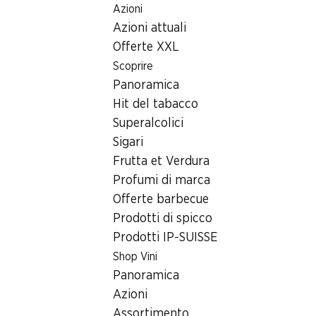
Azioni
Table Of Content
Home
Ricerca di filiale
Filiale Denner Wilerstrasse 202/2
Andare contenuto principale
Andare all'indice
Passare al menu principale
Azioni attuali
9533 Kirchberg, Center Stelz
Offerte XXL
Scoprire
Filiale Denner
Panoramica
Hit del tabacco
Superalcolici
Contatto
Sigari
Wilerstrasse 202/204, 9533 Kirchberg
Frutta et Verdura
Profumi di marca
Alle indicazioni stradali
Offerte barbecue
Prodotti di spicco
Prodotti IP-SUISSE
Orari di apertura
Shop Vini
Sabato
Panoramica
Domenica
Azioni
Assortimento