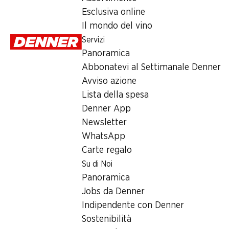
Lunedì
Esclusiva online
Il mondo del vino
Martedì
Servizi
Mercoledì
Panoramica
Abbonatevi al Settimanale Denner
Giovedì
Avviso azione
Venerdì
Lista della spesa
Denner App
Offerta
Newsletter
WhatsApp
humidor
,
Prelievo di contanti con Post-Card / M-Card
Carte regalo
Su di Noi
Panoramica
Jobs da Denner
Indipendente con Denner
Sostenibilità