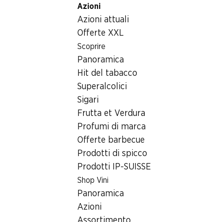
Azioni
Table Of Content
Home
Articoli non alimentari
Tabacchi
Andare contenuto principale
Andare all'indice
Passare al menu principale
Azioni attuali
Elfbar Elfa Kit Pro Dark Gold
Offerte XXL
Scoprire
Panoramica
Hit del tabacco
Superalcolici
Sigari
Frutta et Verdura
Profumi di marca
Offerte barbecue
Prodotti di spicco
Prodotti IP-SUISSE
Shop Vini
Elfbar Elfa Kit Pro Dark Gold
Panoramica
Azioni
1 dispositivo incl. 1 pod, Peach Ice, 1 pezzo
Assortimento