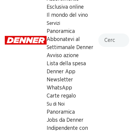
Esclusiva online
9.50
Il mondo del vino
Servizi
Panoramica
Cercare
Abbonatevi al
Questo prodotto può nuocere alla tua salute e provoca
Settimanale Denner
un’elevata dipendenza
Numero articolo
1103293
Avviso azione
Lista della spesa
Denner App
Newsletter
WhatsApp
Newsletter
Carte regalo
Con la newsletter di Denner si rimane sempre aggiornati. Si
Su di Noi
iscriva adesso!
Panoramica
Indirizzo e-mail
Jobs da Denner
accedere adesso
Indipendente con