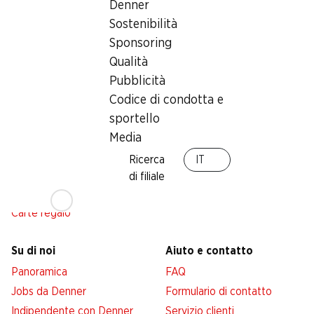
Denner
Sostenibilità
Servizi
Filiali
Sponsoring
Panoramica
Qualità
Ricerca di filiale
Pubblicità
Abbonatevi al settimanale
Nuovi spazi commerciali
Denner
Codice di condotta e
Avviso azione
sportello
Lista della spesa
Media
Denner App
Ricerca
IT
Newsletter
di filiale
WhatsApp
Carte regalo
Su di noi
Aiuto e contatto
Panoramica
FAQ
Jobs da Denner
Formulario di contatto
Indipendente con Denner
Servizio clienti