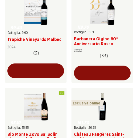
119.70
59.40
Bottiglia: 19.95
Bottiglia: 9.90
Barbanera Gigino 80°
Trapiche Vineyards Malbec
Anniversario Rosso
2024
Toscana IGT
2022
(3)
(33)
Esclusiva online!
95.10
161.70
Bottiglia: 15.85
Bottiglia: 26.95
Bio Monte Zovo Sa’ Solin
Château Faugères Saint-