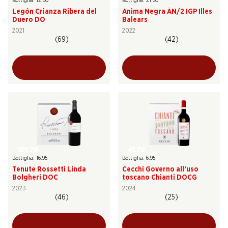
Bottiglia: 12.50
Bottiglia: 21.50
Legón Crianza Ribera del
Anima Negra ÀN/2 IGP Illes
Duero DO
Balears
2021
2022
(69)
(42)
101.70
41.70
Bottiglia: 16.95
Bottiglia: 6.95
Tenute Rossetti Linda
Cecchi Governo all’uso
Bolgheri DOC
toscano Chianti DOCG
2023
2024
(46)
(25)