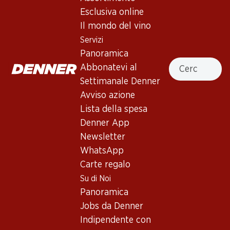
Esclusiva online
Il mondo del vino
236.70
75.–
Bottiglia: 39.45
Bottiglia: 12.50
Servizi
Mauro Vino de la Tierra de
Château Bonnet Réserve
Panoramica
Castilla y León
Bordeaux AOC
Cercare
Abbonatevi al
2021
2019
(27)
(258)
Settimanale Denner
Avviso azione
Lista della spesa
Denner App
Newsletter
WhatsApp
Esclusiva online!
Carte regalo
Su di Noi
291.–
47.70
Panoramica
Bottiglia: 48.50
Bottiglia: 7.95
Jobs da Denner
Le Serre Nuove Dell'
Vinum Vitae Est Cannonau
Ornellaia Bolgheri DOC
di Sardegna DOC
Indipendente con
2022
2024