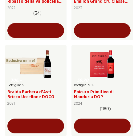
Ripasso della Valpolicella
Emilion Grand Cru Classé
DOC Superiore
AOC
2022
2023
(34)
Esclusiva online!
306.–
59.70
Bottiglia: 51.–
Bottiglia: 9.95
Braida Barbera d'Asti
Epicuro Primitivo di
Bricco Uccellone DOCG
Manduria DOP
2021
2024
(1180)