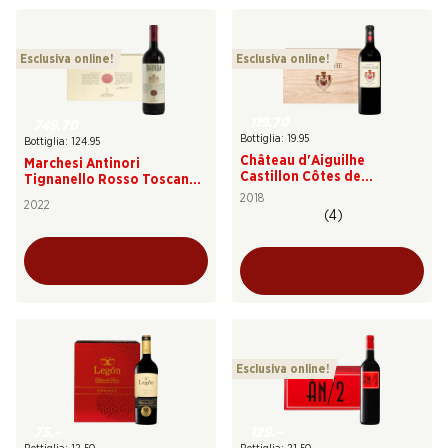
Esclusiva online!
Esclusiva online!
119.70
749.70
Bottiglia: 19.95
Bottiglia: 124.95
Château d'Aiguilhe
Marchesi Antinori
Castillon Côtes de
Tignanello Rosso Toscana
Bordeaux AOC
IGT
2018
2022
(4)
Esclusiva online!
75.–
129.–