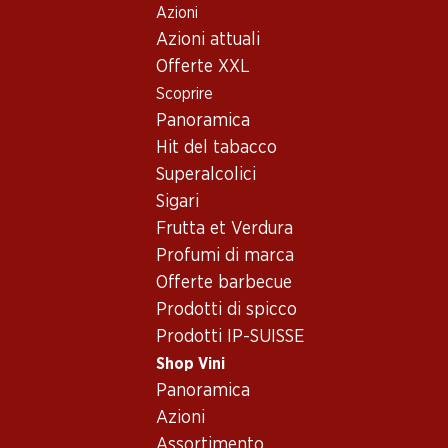
Azioni
Table Of Content
Home
Shop Vini
Assortimento vini
Andare contenuto principale
Andare all'indice
Passare al menu principale
Azioni attuali
Vino rosso - South Australia
Offerte XXL
Scoprire
Vino rosso
Panoramica
Esclusiva online!
Hit del tabacco
Superalcolici
76.80
257.70
Sigari
Bottiglia: 12.80
Bottiglia: 42.95
Frutta et Verdura
Los Condes Gran Reserva
Aalto DO Ribera del Duero
Catalunya DO
Profumi di marca
2023
2019
(13)
Offerte barbecue
(402)
Prodotti di spicco
Prodotti IP-SUISSE
Shop Vini
Panoramica
Azioni
Esclusiva online!
Assortimento