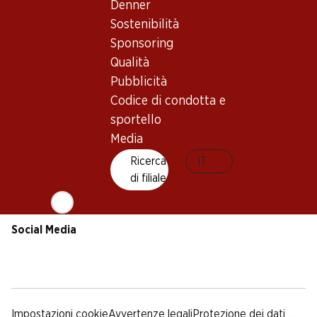
Sostenibilità
Condizioni di consegna
Denner
Sponsoring
Sostenibilità
Qualità
Sponsoring
Pubblicità
Qualità
Codice di condotta e
Pubblicità
sportello
Codice di condotta e
Media
sportello
Media
App Denner
Ricerca
IT
di filiale
Social Media
facebook
instagram
youtube
linkedin
tiktok
Impostazioni cookie
Avvertenze legali
Protezione dei dati