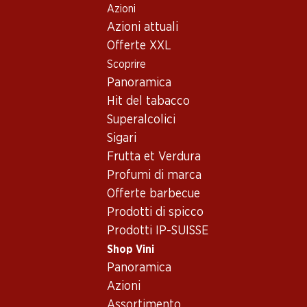
Azioni
Table Of Content
Home
Shop Vini
Assortimento vini
Andare contenuto principale
Andare all'indice
Passare al menu principale
Azioni attuali
Vino rosso - Narbona
Offerte XXL
Scoprire
Narbona
Vino rosso
Oops, nessun prodotto disponibile con i criteri selezionati...
Panoramica
Hit del tabacco
Azzeramento del filtro
Superalcolici
Sigari
Frutta et Verdura
Profumi di marca
Newsletter
Offerte barbecue
Prodotti di spicco
Con la newsletter di Denner si rimane sempre aggiornati. Si
Prodotti IP-SUISSE
iscriva adesso!
Shop Vini
Indirizzo e-mail
Panoramica
accedere adesso
Azioni
Assortimento