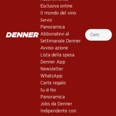
Esclusiva online
Servizi
Filiali
Il mondo del vino
Panoramica
Ricerca di filiale
Servizi
Abbonatevi al settimanale
Nuovi spazi commerciali
Panoramica
Denner
Cercare
Abbonatevi al
Avviso azione
Settimanale Denner
Lista della spesa
Avviso azione
Denner App
Lista della spesa
Newsletter
Denner App
WhatsApp
Newsletter
Carte regalo
WhatsApp
Carte regalo
Su di noi
Aiuto e contatto
Su di Noi
Panoramica
FAQ
Panoramica
Jobs da Denner
Formulario di contatto
Jobs da Denner
Indipendente con Denner
Servizio clienti
Indipendente con