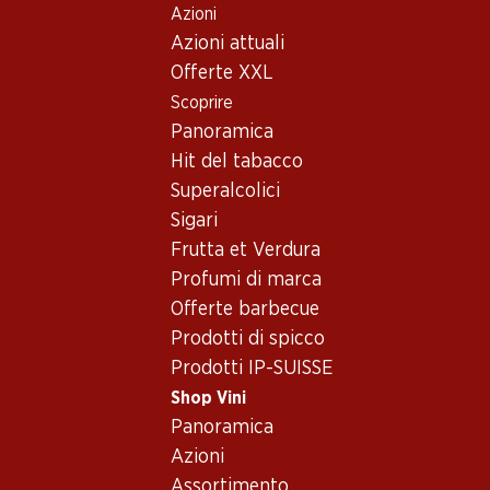
Azioni
Table Of Content
Home
Shop Vini
Assortimento vini
Andare contenuto principale
Andare all'indice
Passare al menu principale
Azioni attuali
Vino rosso - Linguadoca-
Offerte XXL
Rossiglione
Scoprire
Linguadoca-Rossiglione
Vino rosso
Panoramica
Hit del tabacco
Superalcolici
Sigari
Frutta et Verdura
71.70
27.30
Bottiglia: 11.95
Bottiglia: 4.55
Profumi di marca
Vache d’Automne
Séduction Cabernet/Syrah
Offerte barbecue
Cabernet/Syrah Pays d’Oc
Pays d’Oc IGP
IGP
2024
2024
Prodotti di spicco
(84)
(187)
Prodotti IP-SUISSE
Shop Vini
Panoramica
Azioni
Assortimento