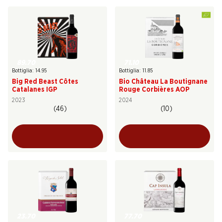
89.70
71.10
Bottiglia: 14.95
Bottiglia: 11.85
Big Red Beast Côtes
Bio Château La Boutignane
Catalanes IGP
Rouge Corbières AOP
2023
2024
(46)
(10)
23.70
77.70