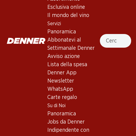
Esclusiva online
Il mondo del vino
Servizi
59.70
14.70
Panoramica
Bottiglia: 9.95
Bottiglia: 2.45
Cercare
Abbonatevi al
Gérard Bertrand Narbo
JP. Chenet Cabernet/Syrah
Martius Réserve Coteaux de
Pays d’Oc IGP
Settimanale Denner
Narbonne IGP
2021
2024
Avviso azione
(8)
Lista della spesa
Denner App
Newsletter
WhatsApp
Carte regalo
Su di Noi
Panoramica
Jobs da Denner
53.70
17.70
Bottiglia: 8.95
Bottiglia: 2.95
Indipendente con
Château Remaury Grande
Ombres Bleues