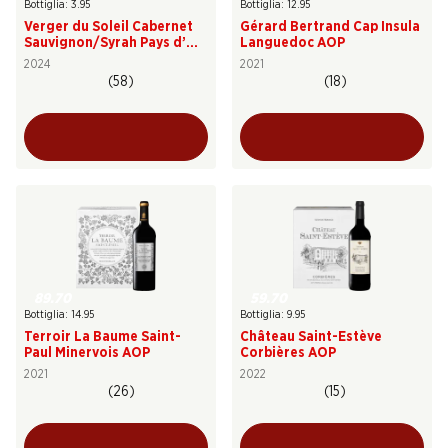
Bottiglia: 3.95
Bottiglia: 12.95
Verger du Soleil Cabernet
Gérard Bertrand Cap Insula
Sauvignon/Syrah Pays d’Oc
Languedoc AOP
IGP
2024
2021
(58)
(18)
89.70
59.70
Bottiglia: 14.95
Bottiglia: 9.95
Terroir La Baume Saint-
Château Saint-Estève
Paul Minervois AOP
Corbières AOP
2021
2022
(26)
(15)