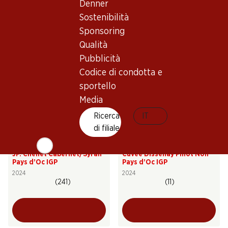
Denner
Réserve Minervois AOP
Grenache/Merlot Pays d’Oc
IGP
2024
2025
Sostenibilità
(96)
(39)
Sponsoring
Qualità
Pubblicità
Codice di condotta e
sportello
Media
Ricerca
IT
di filiale
41.70
53.70
Bottiglia: 6.95
Bottiglia: 8.95
JP. Chenet Cabernet/Syrah
Cuvée Dissenay Pinot Noir
Pays d’Oc IGP
Pays d’Oc IGP
2024
2024
(241)
(11)