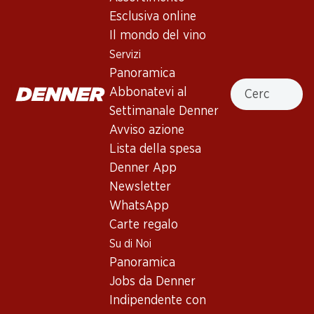
Esclusiva online
Il mondo del vino
58.50
23.70
Bottiglia: 9.75
Bottiglia: 3.95
Servizi
Buffalo Cabernet
Sunbeam Cabernet
Panoramica
Sauvignon
Sauvignon
Cercare
Abbonatevi al
2023
2024
(107)
(55)
Settimanale Denner
Avviso azione
Lista della spesa
Denner App
Newsletter
WhatsApp
Carte regalo
Su di Noi
89.70
23.40
Panoramica
Bottiglia: 14.95
Bottiglia: 1.95
Jobs da Denner
Fetzer Zinfandel
Cable Car Cabernet
Sauvignon California PET
2020
Indipendente con
(26)