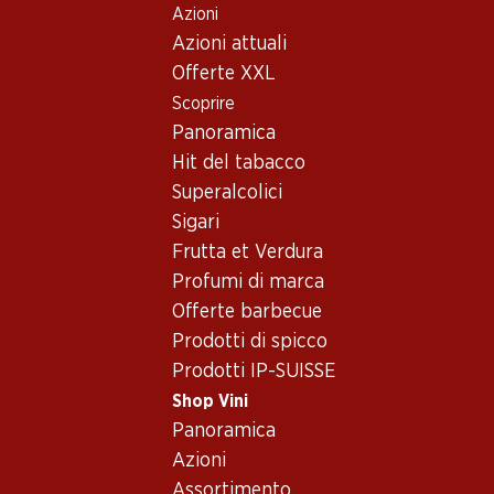
Azioni
Table Of Content
Home
Shop Vini
Assortimento vini
Andare contenuto principale
Andare all'indice
Passare al menu principale
Azioni attuali
Vino rosso - California
Offerte XXL
Scoprire
California
Vino rosso
Panoramica
Hit del tabacco
Superalcolici
89.70
89.70
Sigari
Bottiglia: 14.95
Bottiglia: 14.95
Frutta et Verdura
Three Finger Jack Old Vine
Fetzer Cabernet Sauvignon
Zinfandel Lodi
Profumi di marca
2023
2022
(23)
Offerte barbecue
(23)
Prodotti di spicco
Prodotti IP-SUISSE
Shop Vini
Panoramica
Azioni
Assortimento