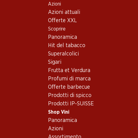
Azioni
Table Of Content
Home
Shop Vini
Assortimento vini
Andare contenuto principale
Andare all'indice
Passare al menu principale
Azioni attuali
Susumaniello - Vino rosso
Offerte XXL
Scoprire
Susumaniello
Vino rosso
Panoramica
Hit del tabacco
Superalcolici
107.70
59.70
Sigari
Bottiglia: 17.95
Bottiglia: 9.95
Frutta et Verdura
Masca del Tacco
Sedotto Susumaniello
Susumaniello Puglia IGP
Salento IGP
Profumi di marca
2024
2022
Offerte barbecue
(30)
(3)
Prodotti di spicco
Prodotti IP-SUISSE
Shop Vini
Panoramica
Azioni
2 Prodotti
Assortimento