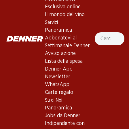
Esclusiva online
Il mondo del vino
In alto
Servizi
Panoramica
Cercare
Abbonatevi al
Settimanale Denner
Newsletter
Avviso azione
Lista della spesa
Con la newsletter di Denner si rimane sempre aggiornati. Si
iscriva adesso!
Denner App
Newsletter
Indirizzo e-mail
accedere adesso
WhatsApp
Carte regalo
Su di Noi
Panoramica
Servizi
Filiali
Jobs da Denner
Panoramica
Ricerca di filiale
Indipendente con
Abbonatevi al settimanale
Nuovi spazi commerciali