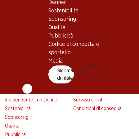
Denner
Denner
Sostenibilità
Avviso azione
Sponsoring
Lista della spesa
Qualità
Denner App
Pubblicità
Newsletter
Codice di condotta e
WhatsApp
sportello
Carte regalo
Media
Ricerca
IT
Su di noi
Aiuto e contatto
di filiale
Panoramica
FAQ
Jobs da Denner
Formulario di contatto
Indipendente con Denner
Servizio clienti
Sostenibilità
Condizioni di consegna
Sponsoring
Qualità
Pubblicità