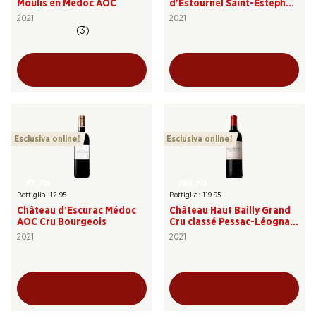
Moulis en Médoc AOC
d'Estournel Saint-Estèphe
AOC
2021
2021
(3)
Esclusiva online!
Esclusiva online!
77.70
719.70
Bottiglia: 12.95
Bottiglia: 119.95
Château d’Escurac Médoc
Château Haut Bailly Grand
AOC Cru Bourgeois
Cru classé Pessac-Léognan
AOC
2021
2021