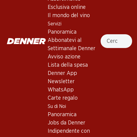
Esclusiva online
Il mondo del vino
287.70
203.70
Bottiglia: 47.95
Bottiglia: 33.95
Servizi
Il Pino di Biserno Toscana
Le Cupole Rosso Tenuta di
Panoramica
IGT
Trinoro Toscana IGT
Cercare
Abbonatevi al
2021
2020
(9)
(8)
Settimanale Denner
Avviso azione
Lista della spesa
Denner App
Newsletter
WhatsApp
Esclusiva online!
Esclusiva online!
Carte regalo
Su di Noi
227.70
83.70
Panoramica
Bottiglia: 37.95
Bottiglia: 13.95
Jobs da Denner
Bio e Demeter Château
Château Sénéjac Haut-
Ferrière Margaux AOC, 3e
Médoc AOC
Indipendente con
Cru Classé
2021
2021