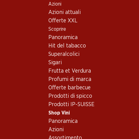
Azioni
Table Of Content
Home
Shop Vini
Assortimento vini
Andare contenuto principale
Andare all'indice
Passare al menu principale
Azioni attuali
Petit Verdot - Vino rosso
Offerte XXL
Scoprire
Petit Verdot
Vino rosso
Panoramica
Esclusiva online!
Hit del tabacco
Superalcolici
291.–
119.70
Sigari
Bottiglia: 48.50
Bottiglia: 19.95
Frutta et Verdura
Le Serre Nuove Dell'
Barbanera Gigino 80°
Ornellaia Bolgheri DOC
Anniversario Rosso
Profumi di marca
Toscana IGT
2022
2022
Offerte barbecue
(11)
(33)
Prodotti di spicco
Prodotti IP-SUISSE
Shop Vini
Panoramica
Azioni
Esclusiva online!
Esclusiva online!
Assortimento