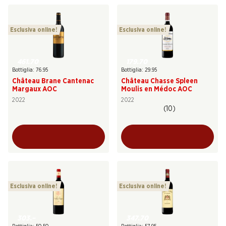
Esclusiva online!
Esclusiva online!
461.70
179.70
Bottiglia: 76.95
Bottiglia: 29.95
Château Brane Cantenac
Château Chasse Spleen
Margaux AOC
Moulis en Médoc AOC
2022
2022
(10)
Esclusiva online!
Esclusiva online!
303.–
347.70