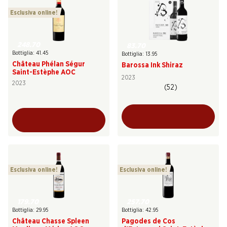
Esclusiva online!
248.70
83.70
Bottiglia: 41.45
Bottiglia: 13.95
Château Phélan Ségur
Barossa Ink Shiraz
Saint-Estèphe AOC
2023
2023
(52)
Esclusiva online!
Esclusiva online!
179.70
257.70
Bottiglia: 29.95
Bottiglia: 42.95
Château Chasse Spleen
Pagodes de Cos