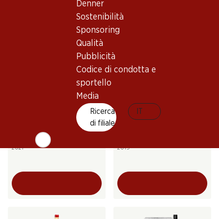
Denner
Sostenibilità
Sponsoring
Qualità
Pubblicità
Codice di condotta e
Esclusiva online!
sportello
Media
167.70
Ricerca
119.70
IT
Bottiglia: 27.95
Bottiglia: 19.95
di filiale
Château Labégorce
La Réserve de Malartic
Margaux AOC
Pessac-Léognan AOC
2021
2019