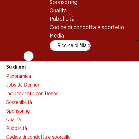
Sponsoring
Avviso azione
Qualità
Lista della spesa
Pubblicità
Denner App
Codice di condotta e sportello
Newsletter
Media
WhatsApp
Ricerca di filiale
Carte regalo
Su di noi
Panoramica
Jobs da Denner
Indipendente con Denner
Sostenibilità
Sponsoring
Qualità
Pubblicità
Codice di condotta e sportello