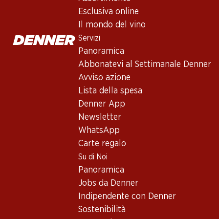
Esclusiva online
Il mondo del vino
Servizi
Panoramica
Abbonatevi al Settimanale Denner
Avviso azione
Lista della spesa
Newsletter
Denner App
Con la newsletter di Denner si rimane sempre aggiornati. Si isc
Newsletter
WhatsApp
Indirizzo e-mail
Carte regalo
Su di Noi
Panoramica
Jobs da Denner
Servizi
Indipendente con Denner
Panoramica
Sostenibilità
Abbonatevi al settimanale Denner