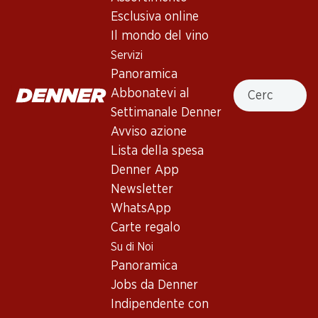
Esclusiva online
Il mondo del vino
In alto
Servizi
Panoramica
Cercare
Abbonatevi al
Settimanale Denner
Newsletter
Avviso azione
Lista della spesa
Con la newsletter di Denner si rimane sempre aggiornati. Si
iscriva adesso!
Denner App
Newsletter
Indirizzo e-mail
accedere adesso
WhatsApp
Carte regalo
Su di Noi
Panoramica
Servizi
Filiali
Jobs da Denner
Panoramica
Ricerca di filiale
Indipendente con
Abbonatevi al settimanale
Nuovi spazi commerciali