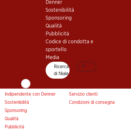
Denner
Denner
Sostenibilità
Avviso azione
Sponsoring
Lista della spesa
Qualità
Denner App
Pubblicità
Newsletter
Codice di condotta e
WhatsApp
sportello
Carte regalo
Media
Ricerca
IT
Su di noi
Aiuto e contatto
di filiale
Panoramica
FAQ
Jobs da Denner
Formulario di contatto
Indipendente con Denner
Servizio clienti
Sostenibilità
Condizioni di consegna
Sponsoring
Qualità
Pubblicità