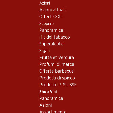
Azioni
Table Of Content
Home
Shop Vini
Assortimento vini
Andare contenuto principale
Andare all'indice
Passare al menu principale
Azioni attuali
Malvasia - Vino rosso
Offerte XXL
Scoprire
Malvasia
Vino rosso
Panoramica
Hit del tabacco
Superalcolici
111.60
Sigari
Bottiglia: 18.60
Frutta et Verdura
Selvarossa Salice Salentino
DOP Riserva
Profumi di marca
2021
Offerte barbecue
(391)
Prodotti di spicco
Prodotti IP-SUISSE
Shop Vini
Panoramica
Azioni
1 Prodotti
Assortimento