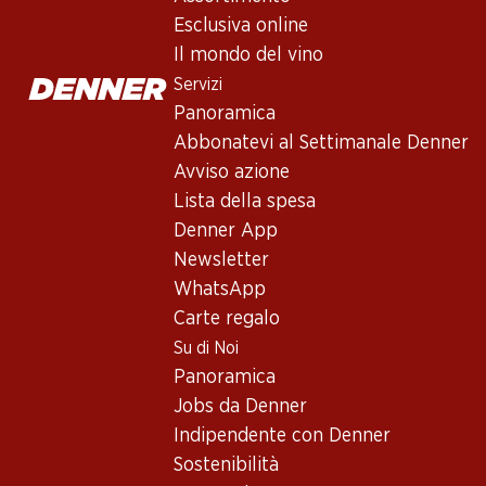
Servizi
Esclusiva online
Panoramica
Il mondo del vino
Abbonatevi al settimanale Denner
Servizi
Avviso azione
Panoramica
Lista della spesa
Abbonatevi al Settimanale Denner
Denner App
Avviso azione
Newsletter
Lista della spesa
WhatsApp
Denner App
Carte regalo
Newsletter
WhatsApp
Su di noi
Carte regalo
Su di Noi
Panoramica
Panoramica
Jobs da Denner
Jobs da Denner
Indipendente con Denner
Indipendente con Denner
Sostenibilità
Sostenibilità
Sponsoring