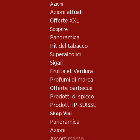
Azioni
Table Of Content
Home
Shop Vini
Assortimento vini
Andare contenuto principale
Andare all'indice
Passare al menu principale
Azioni attuali
Diversi vitigni - Vino rosso
Offerte XXL
Scoprire
Diversi vitigni
Vino rosso
Panoramica
Hit del tabacco
Superalcolici
Sigari
Frutta et Verdura
Profumi di marca
Newsletter
Offerte barbecue
Prodotti di spicco
Con la newsletter di Denner si rimane sempre aggiornati. Si isc
Prodotti IP-SUISSE
Indirizzo e-mail
Shop Vini
Panoramica
Azioni
Assortimento