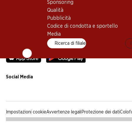
Sponsoring
Qualità
Qualità
Pubblicità
Pubblicità
Codice di condotta e sportello
Codice di condotta e sportello
Media
Media
Ricerca di filiale
App Denner
Social Media
facebook
instagram
youtube
linkedin
tiktok
Impostazioni cookie
Avvertenze legali
Protezione dei dati
Colof