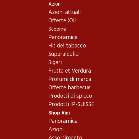
Azioni
Table Of Content
Home
Shop Vini
Assortimento vini
Andare contenuto principale
Andare all'indice
Passare al menu principale
Azioni attuali
Cannonau (Grenache) - Vino
Offerte XXL
rosso
Scoprire
Cannonau (Grenache)
Vino rosso
Panoramica
Hit del tabacco
Superalcolici
Sigari
Frutta et Verdura
47.70
Bottiglia: 7.95
Profumi di marca
Vinum Vitae Est Cannonau
Offerte barbecue
di Sardegna DOC
2024
Prodotti di spicco
(19)
Prodotti IP-SUISSE
Shop Vini
Panoramica
Azioni
Assortimento