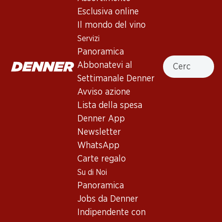
1 Prodotti
Esclusiva online
Il mondo del vino
Servizi
In alto
Panoramica
Cercare
Abbonatevi al
Settimanale Denner
Avviso azione
Newsletter
Lista della spesa
Denner App
Con la newsletter di Denner si rimane sempre aggiornati. Si
Newsletter
iscriva adesso!
WhatsApp
Indirizzo e-mail
Carte regalo
accedere adesso
Su di Noi
Panoramica
Jobs da Denner
Servizi
Filiali
Indipendente con