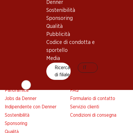
Panoramica
Ricerca di filiale
Denner
Abbonatevi al settimanale
Nuovi spazi commerciali
Sostenibilità
Denner
Sponsoring
Avviso azione
Qualità
Lista della spesa
Pubblicità
Denner App
Codice di condotta e
Newsletter
sportello
WhatsApp
Media
Carte regalo
Ricerca
IT
di filiale
Su di noi
Aiuto e contatto
Panoramica
FAQ
Jobs da Denner
Formulario di contatto
Indipendente con Denner
Servizio clienti
Sostenibilità
Condizioni di consegna
Sponsoring
Qualità