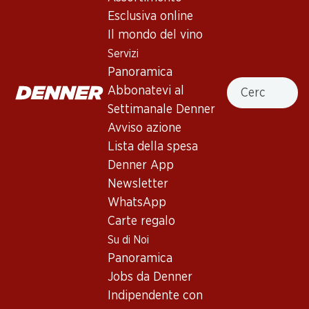
Esclusiva online
Il mondo del vino
In alto
Servizi
Panoramica
Cercare
Abbonatevi al
Settimanale Denner
Newsletter
Avviso azione
Lista della spesa
Con la newsletter di Denner si rimane sempre aggiornati. Si
iscriva adesso!
Denner App
Newsletter
Indirizzo e-mail
accedere adesso
WhatsApp
Carte regalo
Su di Noi
Panoramica
Servizi
Filiali
Jobs da Denner
Panoramica
Ricerca di filiale
Indipendente con
Abbonatevi al settimanale
Nuovi spazi commerciali