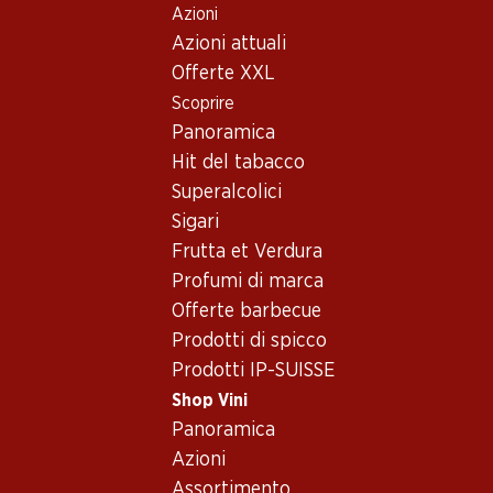
Azioni
Table Of Content
Home
Shop Vini
Assortimento vini
Andare contenuto principale
Andare all'indice
Passare al menu principale
Azioni attuali
Callet - Vino rosso
Offerte XXL
Scoprire
Callet
Vino rosso
Panoramica
Esclusiva online!
Esclusiva online!
Hit del tabacco
Superalcolici
129.–
236.70
Sigari
Bottiglia: 21.50
Bottiglia: 39.45
Frutta et Verdura
Anima Negra ÀN/2 IGP Illes
Anima Negra AN/1 Vi de la
Balears
Terra Illes Balears IGP
Profumi di marca
2022
2021
Offerte barbecue
(42)
(3)
Prodotti di spicco
Prodotti IP-SUISSE
Shop Vini
Panoramica
Azioni
2 Prodotti
Assortimento