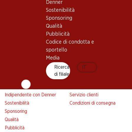
Denner
Denner
Sostenibilità
Avviso azione
Sponsoring
Lista della spesa
Qualità
Denner App
Pubblicità
Newsletter
Codice di condotta e
WhatsApp
sportello
Carte regalo
Media
Ricerca
IT
Su di noi
Aiuto e contatto
di filiale
Panoramica
FAQ
Jobs da Denner
Formulario di contatto
Indipendente con Denner
Servizio clienti
Sostenibilità
Condizioni di consegna
Sponsoring
Qualità
Pubblicità