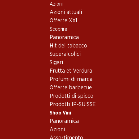
Azioni
Table Of Content
Home
Shop Vini
Assortimento vini
Andare contenuto principale
Andare all'indice
Passare al menu principale
Azioni attuali
Aragonês (Tempranillo) - Vin
Offerte XXL
Scoprire
Aragonês (Tempranillo)
Vino rosso
Panoramica
Hit del tabacco
Superalcolici
35.70
59.70
41.70
Sigari
Bottiglia: 5.95
Bottiglia: 9.95
Bottiglia: 6.95
Frutta et Verdura
Guarda Rios Vinho
Guarda Rios Gold
JP Azeitão Ti
Tinto Regional
Edition Vinho Tinto
Vinho Region
Profumi di marca
Alentejano
Regional
Península de
2024
2024
2025
Offerte barbecue
Alentejano
Setúbal
(25)
(8)
Prodotti di spicco
Prodotti IP-SUISSE
Shop Vini
Panoramica
Azioni
Assortimento