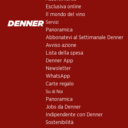
Esclusiva online
Il mondo del vino
Servizi
Panoramica
Abbonatevi al Settimanale Denner
Avviso azione
Lista della spesa
Newsletter
Denner App
Con la newsletter di Denner si rimane sempre aggiornati. Si isc
Newsletter
WhatsApp
Indirizzo e-mail
Carte regalo
Su di Noi
Panoramica
Jobs da Denner
Servizi
Indipendente con Denner
Panoramica
Sostenibilità
Abbonatevi al settimanale Denner