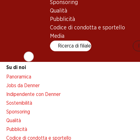
Sponsoring
Avviso azione
Qualità
Lista della spesa
Pubblicità
Denner App
Codice di condotta e sportello
Newsletter
Media
WhatsApp
Ricerca di filiale
Carte regalo
Su di noi
Panoramica
Jobs da Denner
Indipendente con Denner
Sostenibilità
Sponsoring
Qualità
Pubblicità
Codice di condotta e sportello