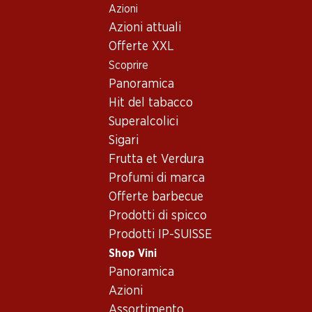
Azioni
Table Of Content
Home
Shop Vini
Assortimento vini
Andare contenuto principale
Andare all'indice
Passare al menu principale
Azioni attuali
Vino rosso - Austria
Offerte XXL
Scoprire
Austria
Vino rosso
Panoramica
Hit del tabacco
Superalcolici
129.–
47.70
Sigari
Bottiglia: 21.50
Bottiglia: 7.95
Frutta et Verdura
Zweigelt Burg Reserve
Landhaus Paul Zweigelt
Cool Paul
2023
Profumi di marca
(3)
2025
Offerte barbecue
Prodotti di spicco
Prodotti IP-SUISSE
Shop Vini
Panoramica
Azioni
Assortimento