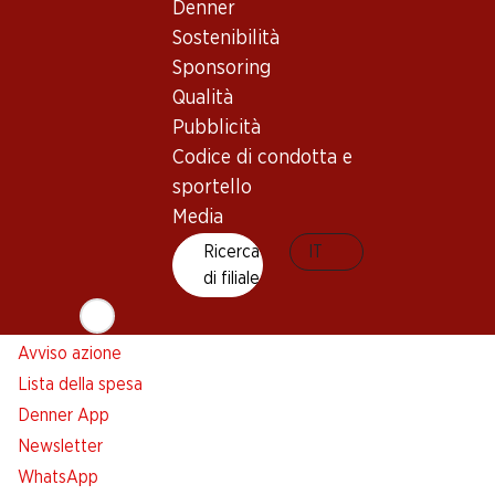
Newsletter
Denner
Sostenibilità
Con la newsletter di Denner si rimane sempre aggiornati. Si
Sponsoring
iscriva adesso!
Qualità
Indirizzo e-mail
Pubblicità
accedere adesso
Codice di condotta e
sportello
Media
Servizi
Filiali
Ricerca
IT
Panoramica
Ricerca di filiale
di filiale
Abbonatevi al settimanale
Nuovi spazi commerciali
Denner
Avviso azione
Lista della spesa
Denner App
Newsletter
WhatsApp