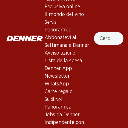
Esclusiva online
59.70
Il mondo del vino
Bottiglia: 9.95
Schloss Bockfliess Zweigelt
Servizi
2025
Panoramica
(16)
Cercare
Abbonatevi al
Settimanale Denner
Avviso azione
Lista della spesa
Denner App
3 Prodotti
Newsletter
WhatsApp
Carte regalo
In alto
Su di Noi
Panoramica
Jobs da Denner
Indipendente con