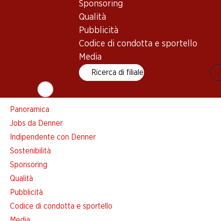
Sponsoring
Lista della spesa
Qualità
Denner App
Pubblicità
Newsletter
Codice di condotta e sportello
WhatsApp
Media
Carte regalo
Ricerca di filiale
Su di noi
Panoramica
Jobs da Denner
Indipendente con Denner
Sostenibilità
Sponsoring
Qualità
Pubblicità
Codice di condotta e sportello
Media