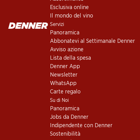
Esclusiva online
Il mondo del vino
Servizi
Panoramica
Abbonatevi al Settimanale Denner
Avviso azione
Newsletter
Lista della spesa
Denner App
Con la newsletter di Denner si rimane sempre aggiornati. Si isc
Newsletter
Indirizzo e-mail
WhatsApp
Carte regalo
Su di Noi
Panoramica
Servizi
Jobs da Denner
Panoramica
Indipendente con Denner
Abbonatevi al settimanale Denner
Sostenibilità
Avviso azione