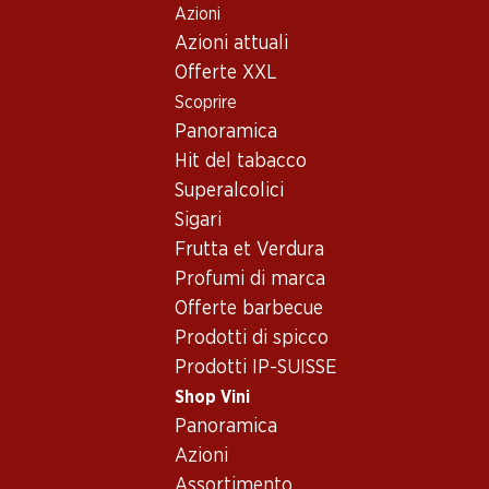
Azioni
Table Of Content
Home
Shop Vini
Assortimento vini
Andare contenuto principale
Andare all'indice
Passare al menu principale
Azioni attuali
Vino rosé - Ginevra
Offerte XXL
Scoprire
Ginevra
Vino rosé
Panoramica
Hit del tabacco
Superalcolici
41.70
Sigari
Bottiglia: 6.95
Frutta et Verdura
Roses Vives Rosé
de Gamay de
Profumi di marca
Genève AOC
2024
Offerte barbecue
(113)
Prodotti di spicco
Prodotti IP-SUISSE
Shop Vini
Panoramica
Azioni
Assortimento