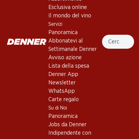
Esclusiva online
Il mondo del vino
116.70
119.70
Bottiglia: 19.45
Bottiglia: 19.95
Servizi
Miraval Rosé Côtes de
Minuty Prestige Rosé Côtes
Panoramica
Provence AOC
de Provence AOP
Cercare
Abbonatevi al
2025
2025
(13)
Settimanale Denner
Avviso azione
Lista della spesa
Denner App
Newsletter
WhatsApp
Esclusiva online!
Carte regalo
Su di Noi
107.70
59.70
Panoramica
Bottiglia: 17.95
Bottiglia: 9.95
Jobs da Denner
Domaines Ott by Ott Côtes
Cicadetta Reine du Sud Méd
de Provence AOC
Rosé IGP
Indipendente con
2024
2025