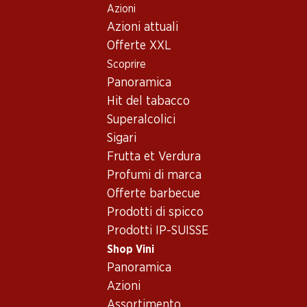
Azioni
Table Of Content
Home
Shop Vini
Assortimento vini
Andare contenuto principale
Andare all'indice
Passare al menu principale
Azioni attuali
Syrah - Vino rosé
Offerte XXL
Scoprire
Syrah
Vino rosé
Panoramica
Hit del tabacco
Superalcolici
21.–
27.30
Sigari
Bottiglia: 3.50
Bottiglia: 4.55
Frutta et Verdura
Verger du Soleil Syrah Rosé
Séduction Syrah/Cinsault
Pays d’Oc IGP
Rosé Pays d’Oc IGP
Profumi di marca
2025
2025
Offerte barbecue
(92)
(27)
Prodotti di spicco
Prodotti IP-SUISSE
Shop Vini
Panoramica
Azioni
Esclusiva online!
Esclusiva online!
Assortimento