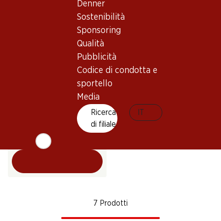
Denner
Sostenibilità
Sponsoring
Qualità
Pubblicità
Esclusiva online!
Codice di condotta e
sportello
Media
107.70
Bottiglia: 17.95
Ricerca
IT
M Minuty Rosé Côtes de
di filiale
Provence AOP
2025
7 Prodotti