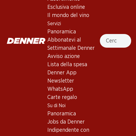
1 Prodotti
Esclusiva online
Il mondo del vino
Servizi
In alto
Panoramica
Cercare
Abbonatevi al
Settimanale Denner
Avviso azione
Newsletter
Lista della spesa
Denner App
Con la newsletter di Denner si rimane sempre aggiornati. Si
Newsletter
iscriva adesso!
WhatsApp
Indirizzo e-mail
Carte regalo
accedere adesso
Su di Noi
Panoramica
Jobs da Denner
Servizi
Filiali
Indipendente con