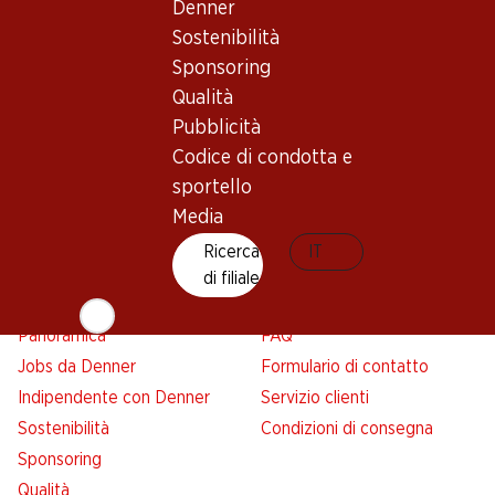
Panoramica
Ricerca di filiale
Denner
Abbonatevi al settimanale
Nuovi spazi commerciali
Sostenibilità
Denner
Sponsoring
Avviso azione
Qualità
Lista della spesa
Pubblicità
Denner App
Codice di condotta e
Newsletter
sportello
WhatsApp
Media
Carte regalo
Ricerca
IT
di filiale
Su di noi
Aiuto e contatto
Panoramica
FAQ
Jobs da Denner
Formulario di contatto
Indipendente con Denner
Servizio clienti
Sostenibilità
Condizioni di consegna
Sponsoring
Qualità