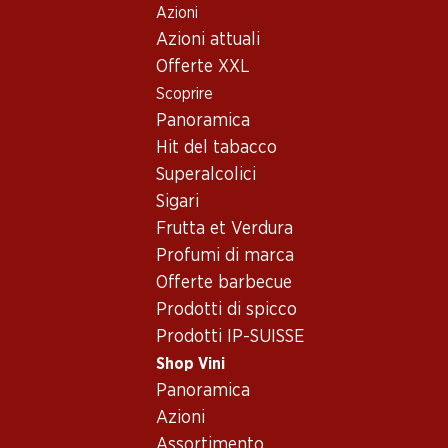
Azioni
Table Of Content
Home
Shop Vini
Assortimento vini
Andare contenuto principale
Andare all'indice
Passare al menu principale
Azioni attuali
Nerello Mascalese - Vino
Offerte XXL
rosé
Scoprire
Nerello Mascalese
Vino rosé
Panoramica
Hit del tabacco
Superalcolici
Sigari
Frutta et Verdura
23.70
Bottiglia: 3.95
Profumi di marca
Fontalta Rosato Terre
Offerte barbecue
Siciliane IGT
2025
Prodotti di spicco
(88)
Prodotti IP-SUISSE
Shop Vini
Panoramica
Azioni
Assortimento