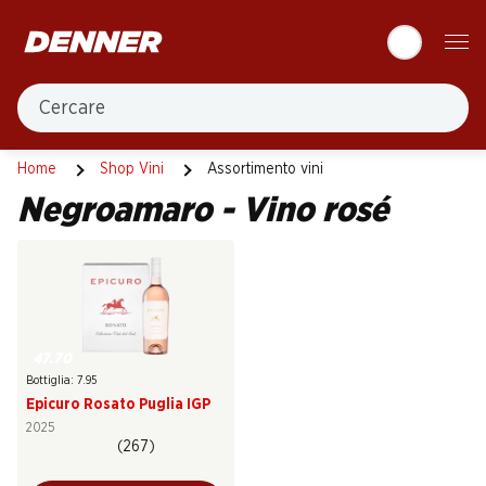
Table Of Content
Andare contenuto principale
Andare all'indice
Passare al menu principale
Cercare
Negroamaro
Vino rosé
Home
Shop Vini
Assortimento vini
Negroamaro - Vino rosé
47.70
Bottiglia: 7.95
Epicuro Rosato Puglia IGP
2025
(267)