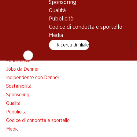
Lista della spesa
Sponsoring
Denner App
Qualità
Newsletter
Pubblicità
WhatsApp
Codice di condotta e sportello
Carte regalo
Media
Ricerca di filiale
Su di noi
Panoramica
Jobs da Denner
Indipendente con Denner
Sostenibilità
Sponsoring
Qualità
Pubblicità
Codice di condotta e sportello
Media