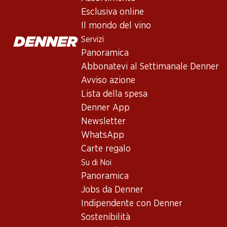
Esclusiva online
Il mondo del vino
Servizi
Panoramica
Abbonatevi al Settimanale Denner
Newsletter
Avviso azione
Lista della spesa
Con la newsletter di Denner si rimane sempre aggiornati. Si isc
Denner App
Indirizzo e-mail
Newsletter
WhatsApp
Carte regalo
Su di Noi
Servizi
Panoramica
Panoramica
Jobs da Denner
Abbonatevi al settimanale Denner
Indipendente con Denner
Avviso azione
Sostenibilità