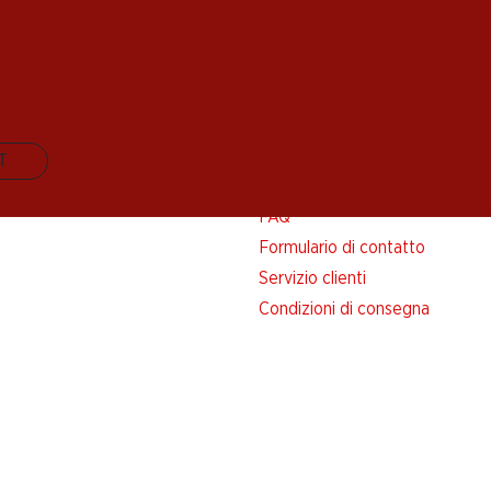
IT
Aiuto e contatto
FAQ
Formulario di contatto
Servizio clienti
Condizioni di consegna