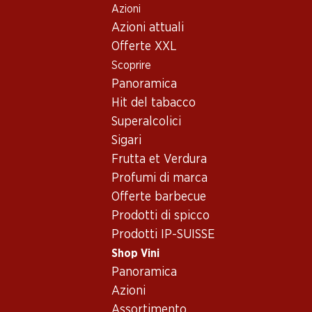
Azioni
Table Of Content
Home
Shop Vini
Assortimento vini
Andare contenuto principale
Andare all'indice
Passare al menu principale
Azioni attuali
Merlot - Vino rosé
Offerte XXL
Scoprire
Merlot
Vino rosé
Panoramica
Hit del tabacco
Superalcolici
59.70
Sigari
Bottiglia: 9.95
Frutta et Verdura
Cicadetta Reine du
Sud Méd Rosé IGP
Profumi di marca
2025
Offerte barbecue
Prodotti di spicco
Prodotti IP-SUISSE
Shop Vini
Panoramica
Azioni
Assortimento