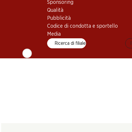
Sponsoring
Fontalta Bianco
Giulia Pinot Grigio
Domherrenwe
Terre Siciliane IGT
delle Venezie DOC
Fendant AOC 
Qualità
2025
2025
2024
Pubblicità
(62)
(78)
Codice di condotta e sportello
Media
Ricerca di filiale