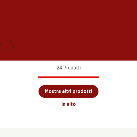
Badoux Murailles
in
Domaine de
Goccia
Blanc AOC
Valais
Valmont Blanc
Bianco
Grand Cru Morges
Ticin
2024
2024
2025
AOC La Côte
(87)
(122)
(225)
IT
24 Prodotti
Mostra altri prodotti
In alto