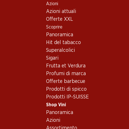
Azioni
Table Of Content
Home
Shop Vini
Assortimento vini
Andare contenuto principale
Andare all'indice
Passare al menu principale
Azioni attuali
Vino bianco - Vinho Verde
Offerte XXL
Scoprire
Vino bianco
Panoramica
Hit del tabacco
Superalcolici
59.70
95.70
55.20
Sigari
Bottiglia: 9.95
Bottiglia: 15.95
Bottiglia: 9.20
Frutta et Verdura
Epicuro Bianco
Jean-René
Gewürztraminer
Chardonnay/Fiano
Germanier
Cuvée Réserve
Profumi di marca
Puglia IGP
Johannisberg
d’Alsace AOC
2025
2025
2025
Chamoson A
Offerte barbecue
(376)
Valais
(311)
Prodotti di spicco
Prodotti IP-SUISSE
Shop Vini
Panoramica
Azioni
Assortimento