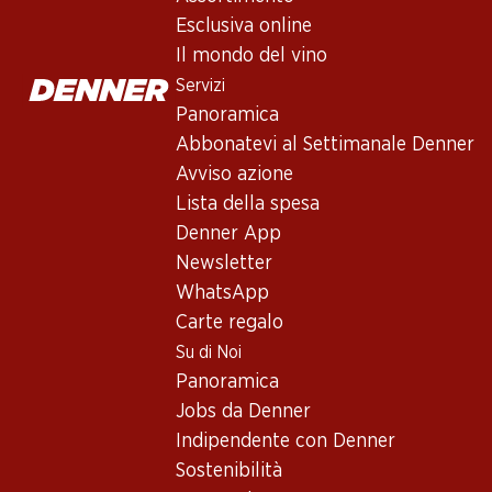
Esclusiva online
Il mondo del vino
Servizi
41.70
35.70
59.70
Bottiglia: 6.95
Bottiglia: 5.95
Bottiglia: 9.95
Panoramica
Barone Montalto
Vallonnette AOC La
Marqués de C
Abbonatevi al Settimanale Denner
Grillo Sicilia DOC
Côte
Verdejo Rue
Avviso azione
2025
2025
2025
(30)
(75)
Lista della spesa
Denner App
Newsletter
WhatsApp
Carte regalo
Su di Noi
Panoramica
Jobs da Denner
31%
Indipendente con Denner
39.95
invece d
17.70
18.90
Bottiglia: 6.70 inv
Sostenibilità
Bottiglia: 2.95
Bottiglia: 3.15
9.75