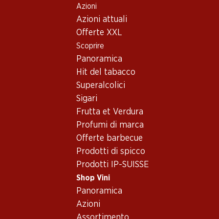
Azioni
Table Of Content
Home
Shop Vini
Assortimento vini
Andare contenuto principale
Andare all'indice
Passare al menu principale
Azioni attuali
Vino bianco - Sud-Ovest
Offerte XXL
della Francia
Scoprire
Vino bianco
Panoramica
Hit del tabacco
Superalcolici
Sigari
Frutta et Verdura
59.70
95.70
Bottiglia: 9.95
Bottiglia: 15.95
Profumi di marca
Epicuro Bianco
Jean-René Germanier
Offerte barbecue
Chardonnay/Fiano Puglia
Johannisberg Chamoson
IGP
AOC Valais
2025
2025
Prodotti di spicco
(376)
(66)
Prodotti IP-SUISSE
Shop Vini
Panoramica
Azioni
Assortimento