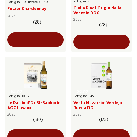
Bottiglia: 3.15
Bottiglia: 8.95 invece di 14.95
Giulia Pinot Grigio delle
Fetzer Chardonnay
Venezie DOC
2023
2025
(28)
(78)
65.70
56.70
Bottiglia: 10.95
Bottiglia: 9.45
Le Raisin d’Or St-Saphorin
Venta Mazarrón Verdejo
AOC Lavaux
Rueda DO
2025
2025
(130)
(175)