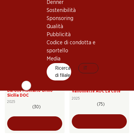
Denner
AOC Chablais
Valais AOC
2024
2025
Sostenibilità
(70)
(331)
Sponsoring
Qualità
Pubblicità
Codice di condotta e
sportello
Media
Ricerca
IT
di filiale
41.70
35.70
Bottiglia: 6.95
Bottiglia: 5.95
Barone Montalto Grillo
Vallonnette AOC La Côte
Sicilia DOC
2025
2025
(75)
(30)