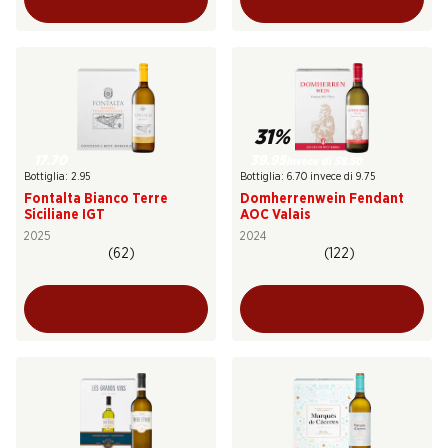
31%
17.70
39.95
invece di 58.50
Bottiglia: 2.95
Bottiglia: 6.70 invece di 9.75
Fontalta Bianco Terre
Domherrenwein Fendant
Siciliane IGT
AOC Valais
2025
2024
(62)
(122)