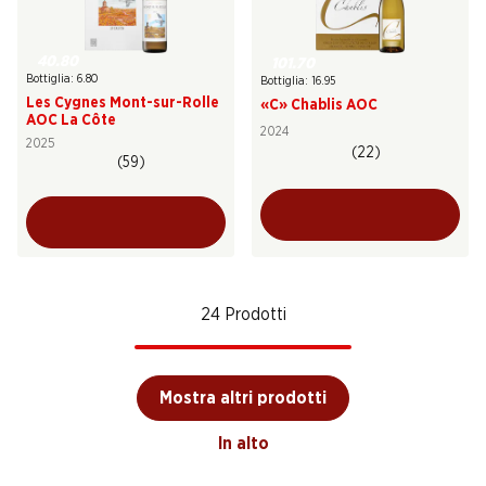
40.80
101.70
Bottiglia: 6.80
Bottiglia: 16.95
Les Cygnes Mont-sur-Rolle
«C» Chablis AOC
AOC La Côte
2024
2025
(22)
(59)
24 Prodotti
Mostra altri prodotti
In alto