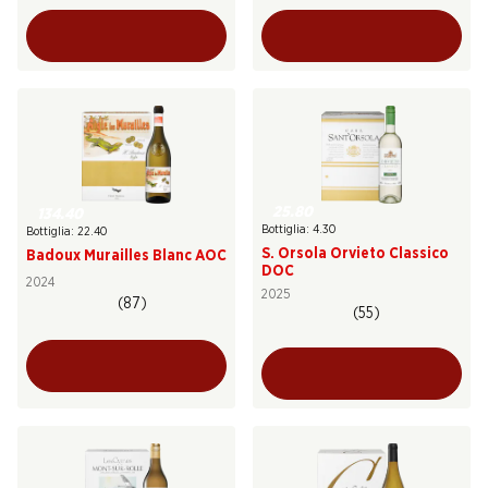
25.80
134.40
Bottiglia: 4.30
Bottiglia: 22.40
S. Orsola Orvieto Classico
Badoux Murailles Blanc AOC
DOC
2024
2025
(87)
(55)