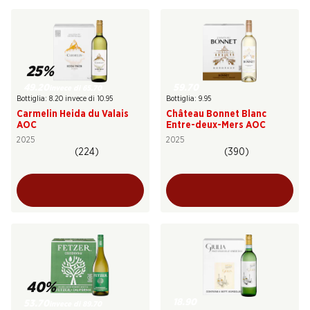
25%
49.20
59.70
invece di 65.70
Bottiglia: 8.20 invece di 10.95
Bottiglia: 9.95
Carmelin Heida du Valais
Château Bonnet Blanc
AOC
Entre-deux-Mers AOC
2025
2025
(224)
(390)
40%
18.90
53.70
invece di 89.70