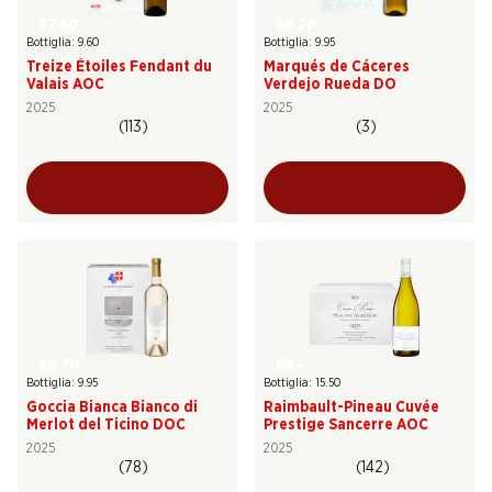
57.60
59.70
Bottiglia: 9.60
Bottiglia: 9.95
Treize Étoiles Fendant du
Marqués de Cáceres
Valais AOC
Verdejo Rueda DO
2025
2025
(113)
(3)
59.70
93.–
Bottiglia: 9.95
Bottiglia: 15.50
Goccia Bianca Bianco di
Raimbault-Pineau Cuvée
Merlot del Ticino DOC
Prestige Sancerre AOC
2025
2025
(78)
(142)