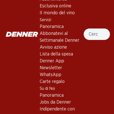
Esclusiva online
Il mondo del vino
31%
Servizi
39.–
55.20
invece di 57.–
Panoramica
Bottiglia: 6.50 invece di 9.50
Bottiglia: 9.20
Cercare
Abbonatevi al
Cascina Riveri Roero Arneis
Gewürztraminer Cuvée
DOCG
Réserve d’Alsace AOC
Settimanale Denner
2025
2025
Avviso azione
(196)
(311)
Lista della spesa
Denner App
Newsletter
WhatsApp
Carte regalo
Su di Noi
Panoramica
30%
Jobs da Denner
69.–
71.70
invece di 99.90
Bottiglia: 11.50 invece di 16.65
Bottiglia: 11.95
Indipendente con
Yvorne Grand Cru Terravin
Carmelin Petite Arvine du