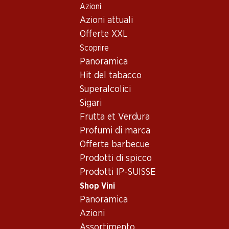
Azioni
Table Of Content
Home
Shop Vini
Assortimento vini
Andare contenuto principale
Andare all'indice
Passare al menu principale
Azioni attuali
Vino bianco
Offerte XXL
Scoprire
Piemont
Vino bianco
Oops, nessun prodotto disponibile con i criteri selezionati...
Panoramica
Hit del tabacco
Azzeramento del filtro
Superalcolici
Sigari
Frutta et Verdura
Profumi di marca
Newsletter
Offerte barbecue
Prodotti di spicco
Con la newsletter di Denner si rimane sempre aggiornati. Si
Prodotti IP-SUISSE
iscriva adesso!
Shop Vini
Indirizzo e-mail
Panoramica
accedere adesso
Azioni
Assortimento