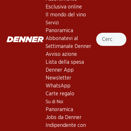
Esclusiva online
Servizi
Filiali
Il mondo del vino
Panoramica
Ricerca di filiale
Servizi
Abbonatevi al settimanale
Nuovi spazi commerciali
Panoramica
Denner
Cercare
Abbonatevi al
Avviso azione
Settimanale Denner
Lista della spesa
Avviso azione
Denner App
Lista della spesa
Newsletter
Denner App
WhatsApp
Newsletter
Carte regalo
WhatsApp
Carte regalo
Su di noi
Aiuto e contatto
Su di Noi
Panoramica
FAQ
Panoramica
Jobs da Denner
Formulario di contatto
Jobs da Denner
Indipendente con Denner
Servizio clienti
Indipendente con