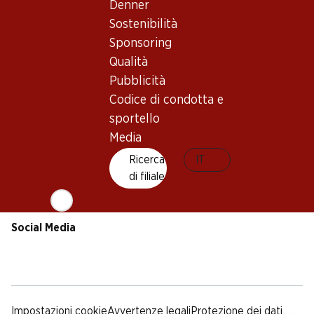
Sostenibilità
Condizioni di consegna
Denner
Sponsoring
Sostenibilità
Qualità
Sponsoring
Pubblicità
Qualità
Codice di condotta e
Pubblicità
sportello
Codice di condotta e
Media
sportello
Media
App Denner
Ricerca
IT
di filiale
Social Media
facebook
instagram
youtube
linkedin
tiktok
Impostazioni cookie
Avvertenze legali
Protezione dei dati