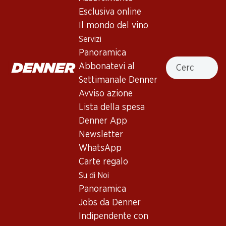
Esclusiva online
Servizi
Filiali
Il mondo del vino
Panoramica
Ricerca di filiale
Servizi
Abbonatevi al settimanale
Nuovi spazi commerciali
Panoramica
Denner
Cercare
Abbonatevi al
Avviso azione
Settimanale Denner
Lista della spesa
Avviso azione
Denner App
Lista della spesa
Newsletter
Denner App
WhatsApp
Newsletter
Carte regalo
WhatsApp
Carte regalo
Su di noi
Aiuto e contatto
Su di Noi
Panoramica
FAQ
Panoramica
Jobs da Denner
Formulario di contatto
Jobs da Denner
Indipendente con Denner
Servizio clienti
Indipendente con