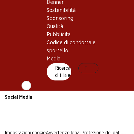
Sostenibilità
Condizioni di consegna
Denner
Sponsoring
Sostenibilità
Qualità
Sponsoring
Pubblicità
Qualità
Codice di condotta e
Pubblicità
sportello
Codice di condotta e
Media
sportello
Media
App Denner
Ricerca
IT
di filiale
Social Media
facebook
instagram
youtube
linkedin
tiktok
Impostazioni cookie
Avvertenze legali
Protezione dei dati