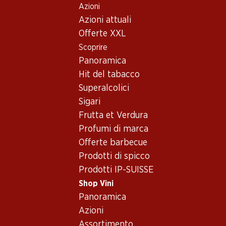
Azioni
Table Of Content
Home
Shop Vini
Assortimento vini
Andare contenuto principale
Andare all'indice
Passare al menu principale
Azioni attuali
Vino bianco
Offerte XXL
Scoprire
Loire
Vino bianco
Oops, nessun prodotto disponibile con i criteri selezionati...
Panoramica
Hit del tabacco
Azzeramento del filtro
Superalcolici
Sigari
Frutta et Verdura
Profumi di marca
Newsletter
Offerte barbecue
Prodotti di spicco
Con la newsletter di Denner si rimane sempre aggiornati. Si
Prodotti IP-SUISSE
iscriva adesso!
Shop Vini
Indirizzo e-mail
Panoramica
accedere adesso
Azioni
Assortimento