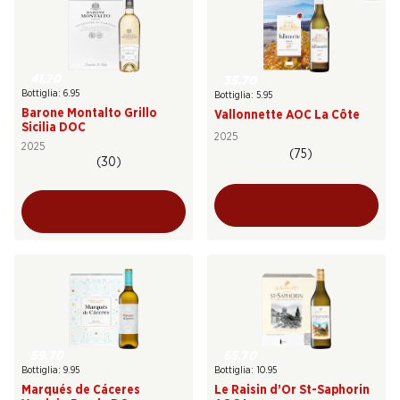
41.70
35.70
Bottiglia: 6.95
Bottiglia: 5.95
Barone Montalto Grillo
Vallonnette AOC La Côte
Sicilia DOC
2025
2025
(75)
(30)
59.70
65.70
Bottiglia: 9.95
Bottiglia: 10.95
Marqués de Cáceres
Le Raisin d’Or St-Saphorin