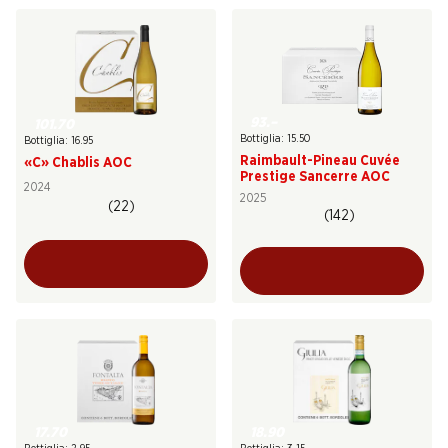
93.–
101.70
Bottiglia: 15.50
Bottiglia: 16.95
Raimbault-Pineau Cuvée
«C» Chablis AOC
Prestige Sancerre AOC
2024
2025
(22)
(142)
17.70
18.90