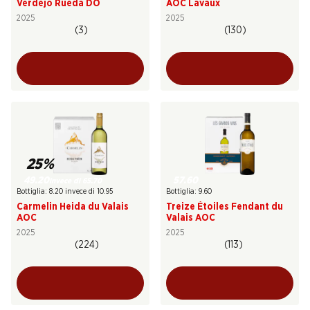
Verdejo Rueda DO
AOC Lavaux
2025
2025
(3)
(130)
25%
49.20
57.60
invece di 65.70
Bottiglia: 8.20 invece di 10.95
Bottiglia: 9.60
Carmelin Heida du Valais
Treize Étoiles Fendant du
AOC
Valais AOC
2025
2025
(224)
(113)