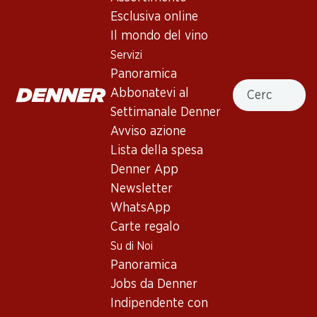
Esclusiva online
Il mondo del vino
95.70
56.70
Bottiglia: 15.95
Bottiglia: 9.45
Servizi
Jean-René Germanier
Venta Mazarrón Verdejo
Panoramica
Johannisberg Chamoson
Rueda DO
Cercare
AOC Valais
Abbonatevi al
2025
2025
(66)
(175)
Settimanale Denner
Avviso azione
Lista della spesa
Denner App
Newsletter
WhatsApp
Carte regalo
31%
30%
Su di Noi
39.–
69.–
invece di 57.–
invece di 99.90
Panoramica
Bottiglia: 6.50 invece di 9.50
Bottiglia: 11.50 invece di 16.65
Jobs da Denner
Cascina Riveri Roero Arneis
Yvorne Grand Cru Terravin
DOCG
AOC Chablais
Indipendente con
2025
2024