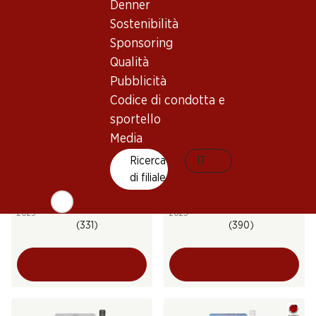
Denner
(196)
(70)
Sostenibilità
Sponsoring
Qualità
Pubblicità
Codice di condotta e
sportello
Media
71.70
Ricerca
59.70
IT
Bottiglia: 11.95
Bottiglia: 9.95
di filiale
Carmelin Petite Arvine du
Château Bonnet Blanc
Valais AOC
Entre-deux-Mers AOC
2025
2025
(331)
(390)