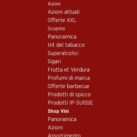
Azioni
Table Of Content
Home
Shop Vini
Assortimento vini
Andare contenuto principale
Andare all'indice
Passare al menu principale
Azioni attuali
Vino bianco - Central Valley
Offerte XXL
Scoprire
Vino bianco
Panoramica
Hit del tabacco
Superalcolici
55.20
59.70
Sigari
Bottiglia: 9.20
Bottiglia: 9.95
Frutta et Verdura
Gewürztraminer Cuvée
Epicuro Bianco
Réserve d’Alsace AOC
Chardonnay/Fiano Puglia
Profumi di marca
IGP
2025
2025
Offerte barbecue
(311)
(376)
Prodotti di spicco
Prodotti IP-SUISSE
Shop Vini
Panoramica
Azioni
Assortimento