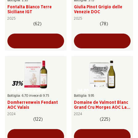
Bottiglia: 2.95
Bottiglia: 3.15
Fontalta Bianco Terre
Giulia Pinot Grigio delle
Siciliane IGT
Venezie DOC
2025
2025
(62)
(78)
31%
39.95
59.70
invece di 58.50
Bottiglia: 6.70 invece di 9.75
Bottiglia: 9.95
Domherrenwein Fendant
Domaine de Valmont Blanc
AOC Valais
Grand Cru Morges AOC La
Côte
2024
2024
(122)
(225)