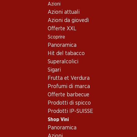
Azioni
Table Of Content
Home
Shop Vini
Assortimento vini
Andare contenuto principale
Andare all'indice
Passare al menu principale
Azioni attuali
Räuschling - Vino bianco
Azioni da giovedì
Offerte XXL
Vino bianco
Scoprire
Panoramica
40%
Hit del tabacco
59.70
53.70
invece di 89.70
Superalcolici
Bottiglia: 9.95
Bottiglia: 8.95 invece di 14.95
Sigari
Epicuro Bianco
Fetzer Chardonnay
Chardonnay/Fiano Puglia
Frutta et Verdura
2023
IGP
2025
(28)
Profumi di marca
(376)
Offerte barbecue
Prodotti di spicco
Prodotti IP-SUISSE
Shop Vini
Panoramica
Azioni