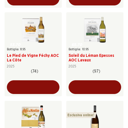
53.70
65.70
Bottiglia: 8.95
Bottiglia: 10.95
Le Pied de Vigne Féchy AOC
Soleil du Léman Epesses
La Côte
AOC Lavaux
2025
2025
(74)
(97)
Esclusiva online!