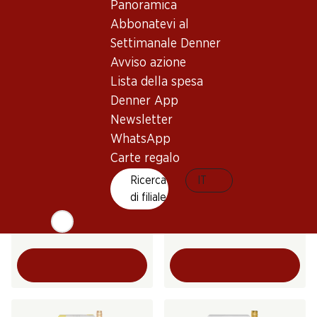
(75)
Panoramica
(331)
Abbonatevi al
Settimanale Denner
Avviso azione
Lista della spesa
Denner App
Newsletter
WhatsApp
30%
31%
Carte regalo
69.–
39.95
invece di 99.90
invece di 58.50
Bottiglia: 11.50 invece di 16.65
Bottiglia: 6.70 invece di 9.75
Ricerca
IT
Yvorne Grand Cru Terravin
Domherrenwein Fendant
di filiale
AOC Chablais
AOC Valais
2024
2024
(70)
(122)