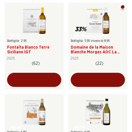
33%
17.70
35.70
invece di 53.70
Bottiglia: 2.95
Bottiglia: 5.95 invece di 8.95
Fontalta Bianco Terre
Domaine de la Maison
Siciliane IGT
Blanche Morges AOC La
Côte
2025
2025
(62)
(22)
40.80
59.70