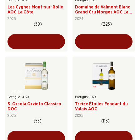
Bottiglia: 6.80
Bottiglia: 9.95
Les Cygnes Mont-sur-Rolle
Domaine de Valmont Blanc
AOC La Côte
Grand Cru Morges AOC La
Côte
2025
2024
(59)
(225)
25.80
57.60
Bottiglia: 4.30
Bottiglia: 9.60
S. Orsola Orvieto Classico
Treize Étoiles Fendant du
DOC
Valais AOC
2025
2025
(55)
(113)