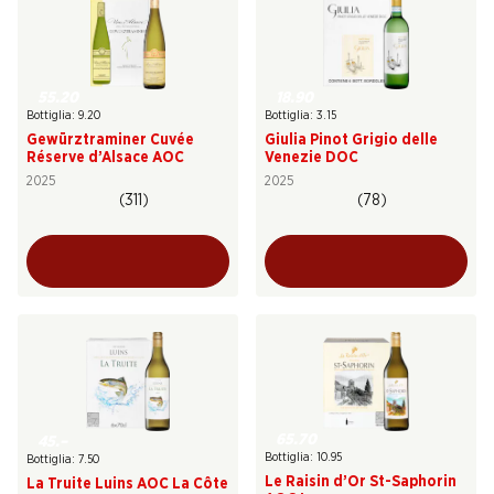
55.20
18.90
Bottiglia: 9.20
Bottiglia: 3.15
Gewürztraminer Cuvée
Giulia Pinot Grigio delle
Réserve d’Alsace AOC
Venezie DOC
2025
2025
(311)
(78)
65.70
45.–
Bottiglia: 10.95
Bottiglia: 7.50
Le Raisin d’Or St-Saphorin
La Truite Luins AOC La Côte