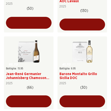
AOC Lavaux
2025
2025
(50)
(130)
95.70
41.70
Bottiglia: 15.95
Bottiglia: 6.95
Jean-René Germanier
Barone Montalto Grillo
Johannisberg Chamoson
Sicilia DOC
AOC Valais
2025
2025
(66)
(30)