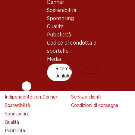
Denner
Denner
Sostenibilità
Avviso azione
Sponsoring
Lista della spesa
Qualità
Denner App
Pubblicità
Newsletter
Codice di condotta e
WhatsApp
sportello
Carte regalo
Media
Ricerca
IT
Su di noi
Aiuto e contatto
di filiale
Panoramica
FAQ
Jobs da Denner
Formulario di contatto
Indipendente con Denner
Servizio clienti
Sostenibilità
Condizioni di consegna
Sponsoring
Qualità
Pubblicità