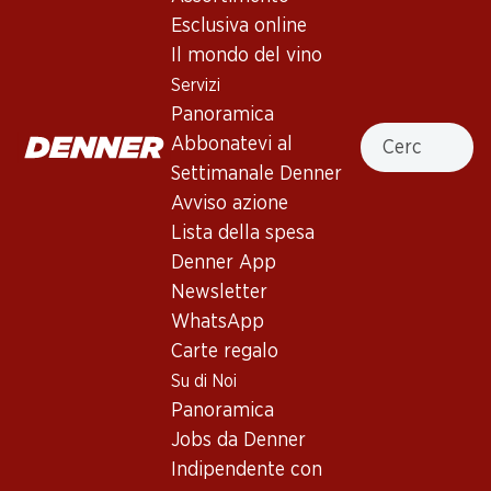
Esclusiva online
Il mondo del vino
In alto
Servizi
Panoramica
Cercare
Abbonatevi al
Settimanale Denner
Newsletter
Avviso azione
Lista della spesa
Con la newsletter di Denner si rimane sempre aggiornati. Si
iscriva adesso!
Denner App
Newsletter
Indirizzo e-mail
accedere adesso
WhatsApp
Carte regalo
Su di Noi
Panoramica
Servizi
Filiali
Jobs da Denner
Panoramica
Ricerca di filiale
Indipendente con
Abbonatevi al settimanale
Nuovi spazi commerciali