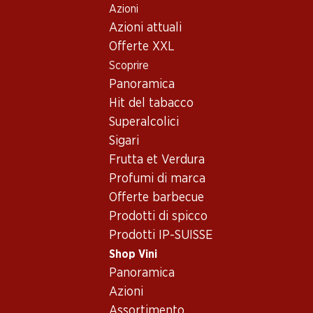
Azioni
Table Of Content
Home
Shop Vini
Assortimento vini
Andare contenuto principale
Andare all'indice
Passare al menu principale
Azioni attuali
Petite Arvine - Vino bianco
Offerte XXL
Scoprire
Petite Arvine
Vino bianco
Panoramica
Hit del tabacco
Superalcolici
71.70
Sigari
Bottiglia: 11.95
Frutta et Verdura
Carmelin Petite Arvine du
Valais AOC
Profumi di marca
2025
Offerte barbecue
(331)
Prodotti di spicco
Prodotti IP-SUISSE
Shop Vini
Panoramica
Azioni
1 Prodotti
Assortimento