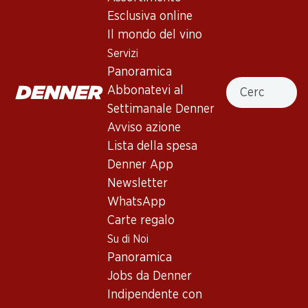
Esclusiva online
Il mondo del vino
In alto
Servizi
Panoramica
Cercare
Abbonatevi al
Settimanale Denner
Newsletter
Avviso azione
Lista della spesa
Con la newsletter di Denner si rimane sempre aggiornati. Si
iscriva adesso!
Denner App
Newsletter
Indirizzo e-mail
accedere adesso
WhatsApp
Carte regalo
Su di Noi
Panoramica
Servizi
Filiali
Jobs da Denner
Panoramica
Ricerca di filiale
Indipendente con
Abbonatevi al settimanale
Nuovi spazi commerciali