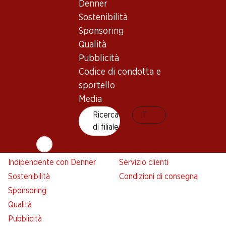
Denner
Denner
Sostenibilità
Avviso azione
Sponsoring
Lista della spesa
Qualità
Denner App
Pubblicità
Newsletter
Codice di condotta e
WhatsApp
sportello
Carte regalo
Media
Ricerca
IT
Su di noi
Aiuto e contatto
di filiale
Panoramica
FAQ
Jobs da Denner
Formulario di contatto
Indipendente con Denner
Servizio clienti
Sostenibilità
Condizioni di consegna
Sponsoring
Qualità
Pubblicità