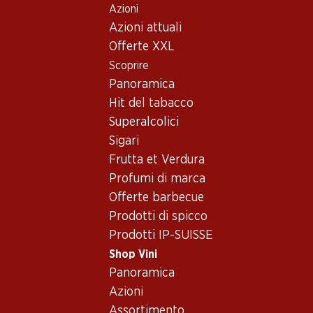
Azioni
Table Of Content
Home
Shop Vini
Assortimento vini
Andare contenuto principale
Andare all'indice
Passare al menu principale
Azioni attuali
Muscat - Vino bianco
Offerte XXL
Scoprire
Muscat
Vino bianco
Panoramica
Hit del tabacco
Superalcolici
83.70
Sigari
Bottiglia: 13.95
Frutta et Verdura
Légende d’Automne blanc
AOC Valais
Profumi di marca
2024
Offerte barbecue
(8)
Prodotti di spicco
Prodotti IP-SUISSE
Shop Vini
Panoramica
Azioni
1 Prodotti
Assortimento