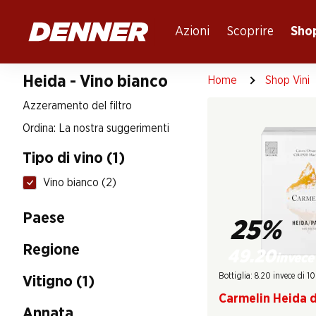
Table Of Content
Andare contenuto principale
Andare all'indice
Passare al menu principale
Azioni
Scoprire
Shop
Heida - Vino bianco
Home
Shop Vini
Azzeramento del filtro
Ordina: La nostra suggerimenti
Tipo di vino (1)
Vino bianco (2)
Paese
25%
Regione
49.20
invece
Bottiglia: 8.20 invece di 1
Vitigno (1)
Carmelin Heida 
Annata