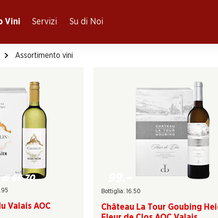
 Vini
Servizi
Su di Noi
Assortimento vini
99.–
 di 65.70
0.95
Bottiglia: 16.50
du Valais AOC
Château La Tour Goubing He
Fleur de Clos AOC Valais