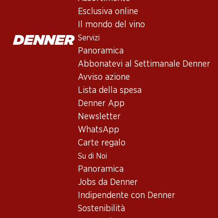
Esclusiva online
Il mondo del vino
Servizi
Panoramica
Abbonatevi al Settimanale Denner
Avviso azione
Newsletter
Lista della spesa
Denner App
Con la newsletter di Denner si rimane sempre aggiornati. Si isc
Newsletter
Indirizzo e-mail
WhatsApp
Carte regalo
Su di Noi
Panoramica
Servizi
Jobs da Denner
Panoramica
Indipendente con Denner
Abbonatevi al settimanale Denner
Sostenibilità
Avviso azione