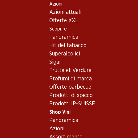
Azioni
Table Of Content
Home
Shop Vini
Assortimento vini
Andare contenuto principale
Andare all'indice
Passare al menu principale
Azioni attuali
Ermitage - Vino bianco
Offerte XXL
Scoprire
Ermitage
Vino bianco
Panoramica
Hit del tabacco
Superalcolici
83.70
Sigari
Bottiglia: 13.95
Frutta et Verdura
Légende d’Automne
blanc AOC Valais
Profumi di marca
2024
Offerte barbecue
(8)
Prodotti di spicco
Prodotti IP-SUISSE
Shop Vini
Panoramica
Azioni
Assortimento