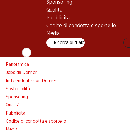
Sponsoring
Lista della spesa
Qualità
Denner App
Pubblicità
Newsletter
Codice di condotta e sportello
WhatsApp
Media
Carte regalo
Ricerca di filiale
Su di noi
Panoramica
Jobs da Denner
Indipendente con Denner
Sostenibilità
Sponsoring
Qualità
Pubblicità
Codice di condotta e sportello
Media