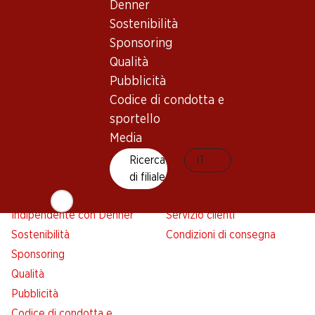
Denner
Avviso azione
Sostenibilità
Lista della spesa
Sponsoring
Denner App
Qualità
Newsletter
Pubblicità
WhatsApp
Codice di condotta e
Carte regalo
sportello
Media
Su di noi
Aiuto e contatto
Ricerca
IT
Panoramica
FAQ
di filiale
Jobs da Denner
Formulario di contatto
Indipendente con Denner
Servizio clienti
Sostenibilità
Condizioni di consegna
Sponsoring
Qualità
Pubblicità
Codice di condotta e