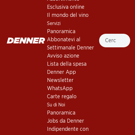
Esclusiva online
In alto
Il mondo del vino
Servizi
Panoramica
Cercare
Abbonatevi al
Newsletter
Settimanale Denner
Avviso azione
Con la newsletter di Denner si rimane sempre aggiornati. Si
Lista della spesa
iscriva adesso!
Denner App
Indirizzo e-mail
Newsletter
accedere adesso
WhatsApp
Carte regalo
Su di Noi
Servizi
Filiali
Panoramica
Panoramica
Ricerca di filiale
Jobs da Denner
Abbonatevi al settimanale
Nuovi spazi commerciali
Indipendente con
Denner