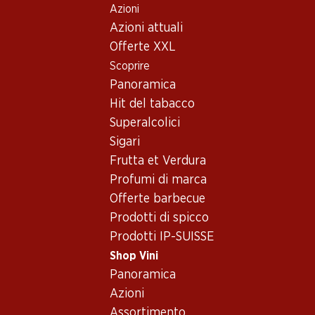
Azioni
Table Of Content
Home
Shop Vini
Assortimento vini
Andare contenuto principale
Andare all'indice
Passare al menu principale
Azioni attuali
Chenin Blanc - Vino bianco
Offerte XXL
Scoprire
Chenin Blanc
Vino bianco
Panoramica
Hit del tabacco
Superalcolici
21.–
23.40
Sigari
Bottiglia: 3.50
Bottiglia: 1.95
Frutta et Verdura
Zonnewyn Chenin Blanc
Divine Hope Chenin Blanc
Western Cape PET
2025
Profumi di marca
(65)
Offerte barbecue
Prodotti di spicco
Prodotti IP-SUISSE
Shop Vini
Panoramica
2 Prodotti
Azioni
Assortimento