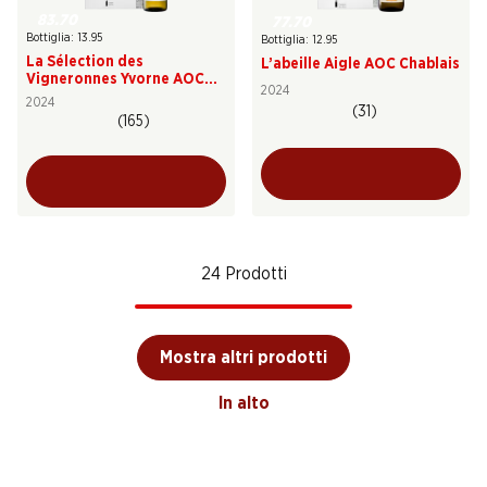
83.70
77.70
Bottiglia: 13.95
Bottiglia: 12.95
La Sélection des
L’abeille Aigle AOC Chablais
Vigneronnes Yvorne AOC
2024
Chablais
2024
(31)
(165)
24 Prodotti
Mostra altri prodotti
In alto