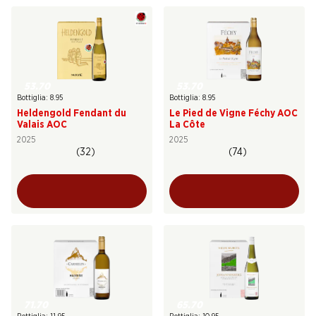
53.70
53.70
Bottiglia: 8.95
Bottiglia: 8.95
Heldengold Fendant du
Le Pied de Vigne Féchy AOC
Valais AOC
La Côte
2025
2025
(32)
(74)
71.70
65.70