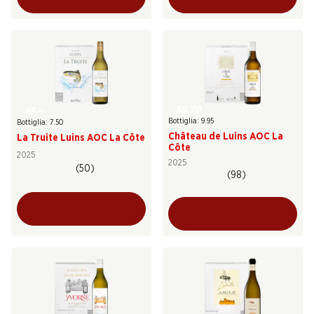
59.70
45.–
Bottiglia: 9.95
Bottiglia: 7.50
Château de Luins AOC La
La Truite Luins AOC La Côte
Côte
2025
2025
(50)
(98)