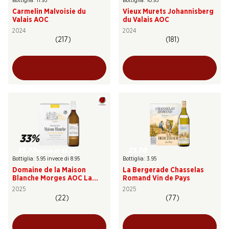
Bottiglia: 11.95
Bottiglia: 10.95
Carmelin Malvoisie du
Vieux Murets Johannisberg
Valais AOC
du Valais AOC
2024
2024
(217)
(181)
33%
35.70
23.70
invece di 53.70
Bottiglia: 5.95 invece di 8.95
Bottiglia: 3.95
Domaine de la Maison
La Bergerade Chasselas
Blanche Morges AOC La
Romand Vin de Pays
Côte
2025
2025
(22)
(77)