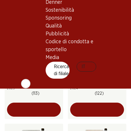
Denner
(130)
(224)
Sostenibilità
Sponsoring
Qualità
Pubblicità
Codice di condotta e
sportello
Media
31%
57.60
Ricerca
39.95
IT
invece di 58.50
Bottiglia: 9.60
Bottiglia: 6.70 invece di 9.75
di filiale
Treize Étoiles Fendant du
Domherrenwein Fendant
Valais AOC
AOC Valais
2025
2024
(113)
(122)