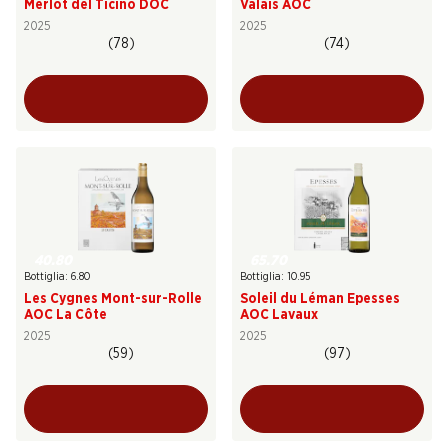
Merlot del Ticino DOC
Valais AOC
2025
2025
(78)
(74)
40.80
65.70
Bottiglia: 6.80
Bottiglia: 10.95
Les Cygnes Mont-sur-Rolle
Soleil du Léman Epesses
AOC La Côte
AOC Lavaux
2025
2025
(59)
(97)