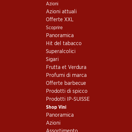
Azioni
Table Of Content
Home
Shop Vini
Assortimento vini
Andare contenuto principale
Andare all'indice
Passare al menu principale
Azioni attuali
Vino bianco - Svizzera
Offerte XXL
Scoprire
Svizzera
Vino bianco
Panoramica
Hit del tabacco
30%
Superalcolici
95.70
69.–
invece di 99.90
Sigari
Bottiglia: 15.95
Bottiglia: 11.50 invece di 16.65
Frutta et Verdura
Jean-René Germanier
Yvorne Grand Cru Terravin
Johannisberg Chamoson
AOC Chablais
Profumi di marca
AOC Valais
2025
2024
Offerte barbecue
(66)
(70)
Prodotti di spicco
Prodotti IP-SUISSE
Shop Vini
Panoramica
Azioni
Assortimento