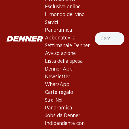
Esclusiva online
Il mondo del vino
71.70
35.70
Bottiglia: 11.95
Bottiglia: 5.95
Servizi
Carmelin Petite Arvine du
Vallonnette AOC La Côte
Panoramica
Valais AOC
Cercare
2025
Abbonatevi al
2025
(75)
(331)
Settimanale Denner
Avviso azione
Lista della spesa
Denner App
Newsletter
WhatsApp
Carte regalo
25%
Su di Noi
65.70
49.20
invece di 65.70
Panoramica
Bottiglia: 10.95
Bottiglia: 8.20 invece di 10.95
Jobs da Denner
Le Raisin d’Or St-Saphorin
Carmelin Heida du Valais
AOC Lavaux
AOC
Indipendente con
2025
2025