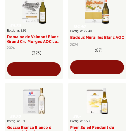
59.70
134.40
Bottiglia: 9.95
Bottiglia: 22.40
Domaine de Valmont Blanc
Badoux Murailles Blanc AOC
Grand Cru Morges AOC La
2024
Côte
2024
(87)
(225)
59.70
39.–
Bottiglia: 9.95
Bottiglia: 6.50
Goccia Bianca Bianco di
Plein Soleil Fendant du