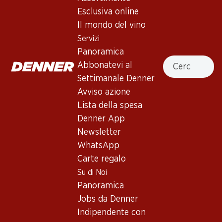
Esclusiva online
Il mondo del vino
41.70
17.70
Bottiglia: 6.95
Bottiglia: 2.95
Servizi
Barone Montalto Grillo
Fontalta Bianco Terre
Panoramica
Sicilia DOC
Siciliane IGT
Cercare
Abbonatevi al
2025
2025
(30)
(62)
Settimanale Denner
Avviso azione
Lista della spesa
Denner App
Newsletter
WhatsApp
Carte regalo
Su di Noi
18.90
25.80
Panoramica
Bottiglia: 3.15
Bottiglia: 4.30
Jobs da Denner
Giulia Pinot Grigio delle
S. Orsola Orvieto Classico
Venezie DOC
DOC
Indipendente con
2025
2025