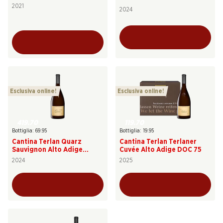
Riserva
DOC
2021
2024
Esclusiva online!
Esclusiva online!
419.70
119.70
Bottiglia: 69.95
Bottiglia: 19.95
Cantina Terlan Quarz
Cantina Terlan Terlaner
Sauvignon Alto Adige
Cuvée Alto Adige DOC 75
Terlano DOC
2024
2025