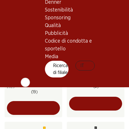
Denner
(78)
(55)
Sostenibilità
Sponsoring
Qualità
Pubblicità
Codice di condotta e
sportello
Media
53.70
Ricerca
IT
59.–
Bottiglia: 8.95
Bag in Box: 14.75
di filiale
Cecchi La Mora Vermentino
Epicuro Bianco Puglia IGT
Maremma Toscana DOC
(3)
2025
(19)