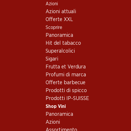
Azioni
Table Of Content
Home
Shop Vini
Assortimento vini
Andare contenuto principale
Andare all'indice
Passare al menu principale
Azioni attuali
Vino bianco - Italia
Offerte XXL
Scoprire
Italia
Vino bianco
Panoramica
Hit del tabacco
31%
Superalcolici
59.70
39.–
invece di 57.–
Sigari
Bottiglia: 9.95
Bottiglia: 6.50 invece di 9.50
Frutta et Verdura
Epicuro Bianco
Cascina Riveri Roero Arneis
Chardonnay/Fiano Puglia
DOCG
Profumi di marca
IGP
2025
2025
Offerte barbecue
(376)
(196)
Prodotti di spicco
Prodotti IP-SUISSE
Shop Vini
Panoramica
Azioni
Assortimento