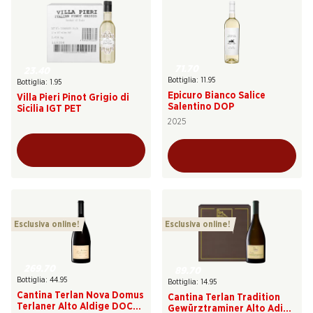
71.70
23.40
Bottiglia: 11.95
Bottiglia: 1.95
Epicuro Bianco Salice
Villa Pieri Pinot Grigio di
Salentino DOP
Sicilia IGT PET
2025
Esclusiva online!
Esclusiva online!
269.70
89.70
Bottiglia: 44.95
Bottiglia: 14.95
Cantina Terlan Nova Domus
Cantina Terlan Tradition
Terlaner Alto Aldige DOC
Gewürztraminer Alto Adige