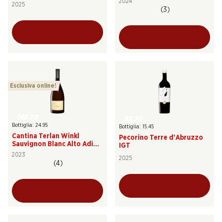
2024
2025
(3)
Esclusiva online!
149.70
92.70
Bottiglia: 24.95
Bottiglia: 15.45
Cantina Terlan Winkl
Pecorino Terre d'Abruzzo
Sauvignon Blanc Alto Adige
IGT
DOC
2023
2025
(4)