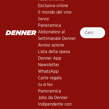
Esclusiva online
Servizi
Filiali
Il mondo del vino
Panoramica
Ricerca di filiale
Servizi
Abbonatevi al settimanale
Nuovi spazi commerciali
Panoramica
Denner
Cercare
Abbonatevi al
Avviso azione
Settimanale Denner
Lista della spesa
Avviso azione
Denner App
Lista della spesa
Newsletter
Denner App
WhatsApp
Newsletter
Carte regalo
WhatsApp
Carte regalo
Su di noi
Aiuto e contatto
Su di Noi
Panoramica
FAQ
Panoramica
Jobs da Denner
Formulario di contatto
Jobs da Denner
Indipendente con Denner
Servizio clienti
Indipendente con