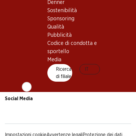
Sostenibilità
Condizioni di consegna
Denner
Sponsoring
Sostenibilità
Qualità
Sponsoring
Pubblicità
Qualità
Codice di condotta e
Pubblicità
sportello
Codice di condotta e
Media
sportello
Media
App Denner
Ricerca
IT
di filiale
Social Media
facebook
instagram
youtube
linkedin
tiktok
Impostazioni cookie
Avvertenze legali
Protezione dei dati