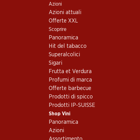
Azioni
Table Of Content
Home
Shop Vini
Assortimento vini
Andare contenuto principale
Andare all'indice
Passare al menu principale
Azioni attuali
Spumante
Offerte XXL
Scoprire
Venetien
Spumante
Oops, nessun prodotto disponibile con i criteri selezionati...
Panoramica
Hit del tabacco
Azzeramento del filtro
Superalcolici
Sigari
Frutta et Verdura
Profumi di marca
Newsletter
Offerte barbecue
Prodotti di spicco
Con la newsletter di Denner si rimane sempre aggiornati. Si
Prodotti IP-SUISSE
iscriva adesso!
Shop Vini
Indirizzo e-mail
Panoramica
accedere adesso
Azioni
Assortimento