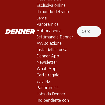
Esclusiva online
In alto
Il mondo del vino
Servizi
Panoramica
Cercare
Abbonatevi al
Newsletter
Settimanale Denner
Avviso azione
Con la newsletter di Denner si rimane sempre aggiornati. Si
Lista della spesa
iscriva adesso!
Denner App
Indirizzo e-mail
Newsletter
accedere adesso
WhatsApp
Carte regalo
Su di Noi
Servizi
Filiali
Panoramica
Panoramica
Ricerca di filiale
Jobs da Denner
Abbonatevi al settimanale
Nuovi spazi commerciali
Indipendente con
Denner