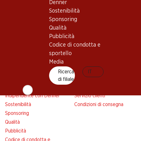
Denner
Avviso azione
Sostenibilità
Lista della spesa
Sponsoring
Denner App
Qualità
Newsletter
Pubblicità
WhatsApp
Codice di condotta e
Carte regalo
sportello
Media
Su di noi
Aiuto e contatto
Ricerca
IT
Panoramica
FAQ
di filiale
Jobs da Denner
Formulario di contatto
Indipendente con Denner
Servizio clienti
Sostenibilità
Condizioni di consegna
Sponsoring
Qualità
Pubblicità
Codice di condotta e