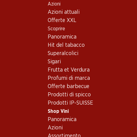
Azioni
Table Of Content
Home
Shop Vini
Assortimento vini
Andare contenuto principale
Andare all'indice
Passare al menu principale
Azioni attuali
Spumante - Loira
Offerte XXL
Scoprire
Loira
Spumante
Panoramica
Hit del tabacco
Superalcolici
59.70
Sigari
Bottiglia: 9.95
Frutta et Verdura
Marcel Martin Brut Crémant
de Loire AOP
Profumi di marca
(10)
Offerte barbecue
Prodotti di spicco
Prodotti IP-SUISSE
Shop Vini
Panoramica
1 Prodotti
Azioni
Assortimento