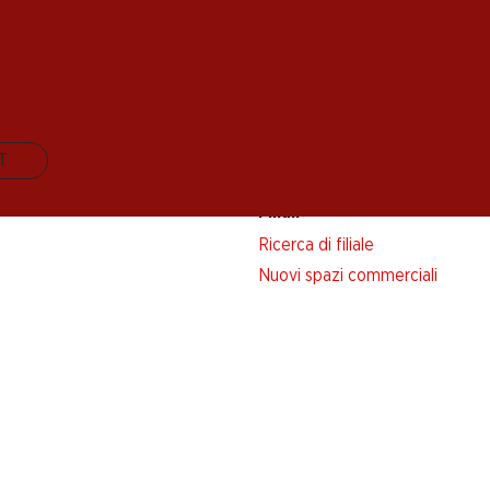
riva adesso!
IT
Filiali
Ricerca di filiale
Nuovi spazi commerciali