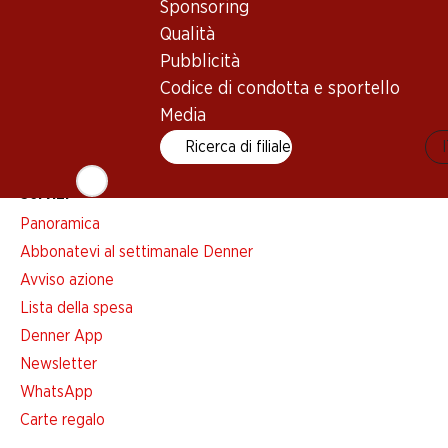
Newsletter
Sponsoring
Qualità
Con la newsletter di Denner si rimane sempre aggiornati. Si isc
Pubblicità
Indirizzo e-mail
Codice di condotta e sportello
Media
Ricerca di filiale
Servizi
Panoramica
Abbonatevi al settimanale Denner
Avviso azione
Lista della spesa
Denner App
Newsletter
WhatsApp
Carte regalo