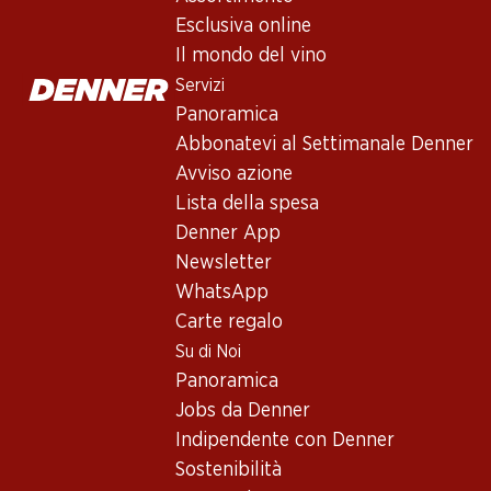
Esclusiva online
23.40
77.20
Il mondo del vino
Bottiglia: 3.90
Bottiglia: 3.25
Servizi
Maître de Plaisir
Rimuss Bianco Dry
Litchi
Panoramica
(5)
(70)
Abbonatevi al Settimanale Denner
Avviso azione
Lista della spesa
Denner App
Newsletter
WhatsApp
Carte regalo
Su di Noi
Panoramica
Jobs da Denner
Indipendente con Denner
Sostenibilità