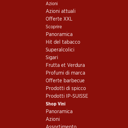
Azioni
Table Of Content
Home
Shop Vini
Assortimento vini
Andare contenuto principale
Andare all'indice
Passare al menu principale
Azioni attuali
Diversi vitigni - Spumante
Offerte XXL
Scoprire
Diversi vitigni
Spumante
Panoramica
Hit del tabacco
Superalcolici
23.70
16.50
23.40
Sigari
Bottiglia: 3.95
Bottiglia: 2.75
Bottiglia: 3.90
Frutta et Verdura
Monte Christo Sekt
Frizzantino Vino
Gracioso Spri
extra dry
Bianco Spumante
Profumi di marca
(
semisecco
(12)
(6)
Offerte barbecue
Prodotti di spicco
Prodotti IP-SUISSE
Shop Vini
Panoramica
Azioni
Assortimento