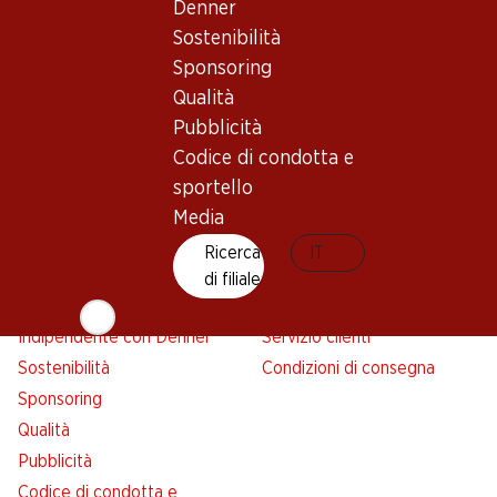
Denner
Avviso azione
Sostenibilità
Lista della spesa
Sponsoring
Denner App
Qualità
Newsletter
Pubblicità
WhatsApp
Codice di condotta e
Carte regalo
sportello
Media
Su di noi
Aiuto e contatto
Ricerca
IT
Panoramica
FAQ
di filiale
Jobs da Denner
Formulario di contatto
Indipendente con Denner
Servizio clienti
Sostenibilità
Condizioni di consegna
Sponsoring
Qualità
Pubblicità
Codice di condotta e