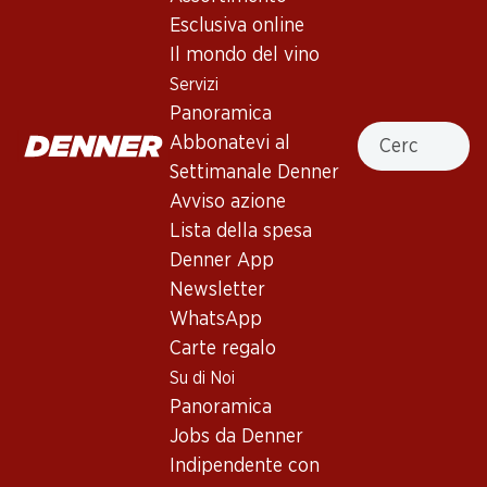
Esclusiva online
In alto
Il mondo del vino
Servizi
Panoramica
Cercare
Abbonatevi al
Newsletter
Settimanale Denner
Avviso azione
Con la newsletter di Denner si rimane sempre aggiornati. Si
Lista della spesa
iscriva adesso!
Denner App
Indirizzo e-mail
Newsletter
accedere adesso
WhatsApp
Carte regalo
Su di Noi
Servizi
Filiali
Panoramica
Panoramica
Ricerca di filiale
Jobs da Denner
Abbonatevi al settimanale
Nuovi spazi commerciali
Indipendente con
Denner