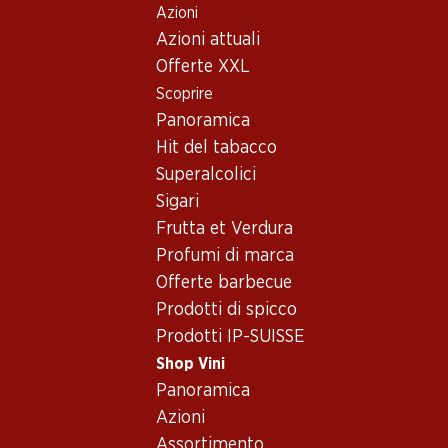
Azioni
Table Of Content
Home
Shop Vini
Assortimento vini
Andare contenuto principale
Andare all'indice
Passare al menu principale
Azioni attuali
Cabernet Franc - Spumante
Offerte XXL
Scoprire
Cabernet Franc
Spumante
Panoramica
Hit del tabacco
Superalcolici
59.70
Sigari
Bottiglia: 9.95
Frutta et Verdura
Marcel Martin Brut Crémant
de Loire AOP
Profumi di marca
(10)
Offerte barbecue
Prodotti di spicco
Prodotti IP-SUISSE
Shop Vini
Panoramica
1 Prodotti
Azioni
Assortimento