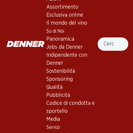
Assortimento
Servizi
Filiali
Esclusiva online
Panoramica
Ricerca di filiale
Il mondo del vino
Abbonatevi al settimanale
Nuovi spazi commerciali
Su di Noi
Denner
Panoramica
Cercare
Avviso azione
Jobs da Denner
Lista della spesa
Indipendente con
Denner App
Denner
Newsletter
Sostenibilità
WhatsApp
Sponsoring
Carte regalo
Qualità
Pubblicità
Su di noi
Aiuto e contatto
Codice di condotta e
Panoramica
FAQ
sportello
Jobs da Denner
Formulario di contatto
Media
Indipendente con Denner
Servizio clienti
Servizi