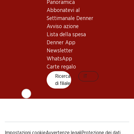
Sostenibilità
Condizioni di consegna
Panoramica
Sponsoring
Abbonatevi al
Qualità
Settimanale Denner
Pubblicità
Avviso azione
Codice di condotta e
Lista della spesa
sportello
Denner App
Media
Newsletter
WhatsApp
App Denner
Carte regalo
Ricerca
IT
di filiale
Social Media
facebook
instagram
youtube
linkedin
tiktok
Impostazioni cookie
Avvertenze legali
Protezione dei dati