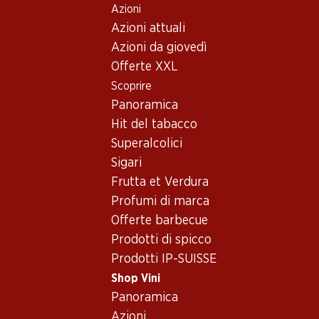
Azioni
Table Of Content
Home
Shop Vini
Assortimento vini
Andare contenuto principale
Andare all'indice
Passare al menu principale
Azioni attuali
Petite Arvine
Azioni da giovedì
Offerte XXL
Petite Arvine
Wallis
Oops, nessun prodotto disponibile con i criteri selezionati...
Scoprire
Panoramica
Azzeramento del filtro
Hit del tabacco
Superalcolici
Sigari
Frutta et Verdura
Newsletter
Profumi di marca
Offerte barbecue
Con la newsletter di Denner si rimane sempre aggiornati. Si
Prodotti di spicco
iscriva adesso!
Prodotti IP-SUISSE
Indirizzo e-mail
accedere adesso
Shop Vini
Panoramica
Azioni