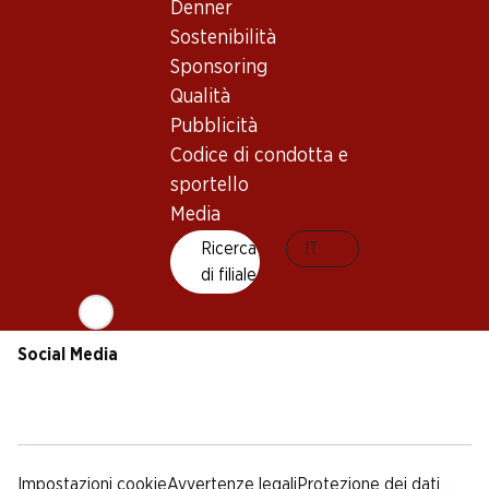
Sostenibilità
Condizioni di consegna
Denner
Sponsoring
Sostenibilità
Qualità
Sponsoring
Pubblicità
Qualità
Codice di condotta e
Pubblicità
sportello
Codice di condotta e
Media
sportello
Media
App Denner
Ricerca
IT
di filiale
Social Media
facebook
instagram
youtube
linkedin
tiktok
Impostazioni cookie
Avvertenze legali
Protezione dei dati