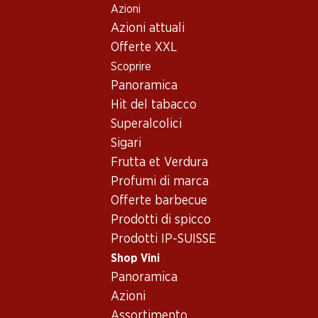
Azioni
Table Of Content
Home
Shop Vini
Assortimento vini
Andare contenuto principale
Andare all'indice
Passare al menu principale
Azioni attuali
Chasselas
Offerte XXL
Scoprire
Chasselas
Waadt
Oops, nessun prodotto disponibile con i criteri selezionati...
Panoramica
Hit del tabacco
Azzeramento del filtro
Superalcolici
Sigari
Frutta et Verdura
Profumi di marca
Newsletter
Offerte barbecue
Prodotti di spicco
Con la newsletter di Denner si rimane sempre aggiornati. Si
Prodotti IP-SUISSE
iscriva adesso!
Shop Vini
Indirizzo e-mail
Panoramica
accedere adesso
Azioni
Assortimento