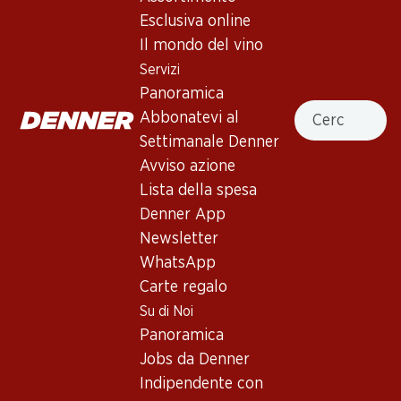
Esclusiva online
Servizi
Filiali
Il mondo del vino
Panoramica
Ricerca di filiale
Servizi
Abbonatevi al settimanale
Nuovi spazi commerciali
Panoramica
Denner
Cercare
Abbonatevi al
Avviso azione
Settimanale Denner
Lista della spesa
Avviso azione
Denner App
Lista della spesa
Newsletter
Denner App
WhatsApp
Newsletter
Carte regalo
WhatsApp
Carte regalo
Su di noi
Aiuto e contatto
Su di Noi
Panoramica
FAQ
Panoramica
Jobs da Denner
Formulario di contatto
Jobs da Denner
Indipendente con Denner
Servizio clienti
Indipendente con