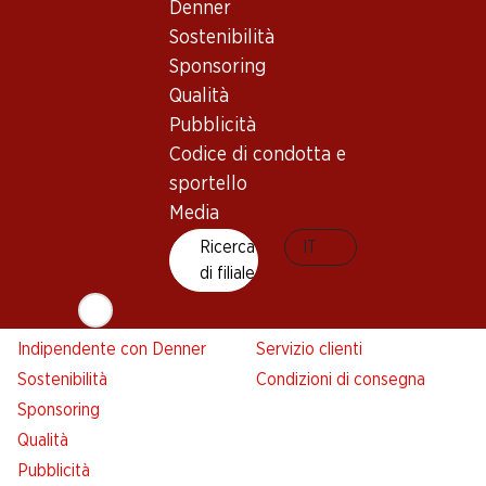
Denner
Denner
Sostenibilità
Avviso azione
Sponsoring
Lista della spesa
Qualità
Denner App
Pubblicità
Newsletter
Codice di condotta e
WhatsApp
sportello
Carte regalo
Media
Ricerca
IT
Su di noi
Aiuto e contatto
di filiale
Panoramica
FAQ
Jobs da Denner
Formulario di contatto
Indipendente con Denner
Servizio clienti
Sostenibilità
Condizioni di consegna
Sponsoring
Qualità
Pubblicità