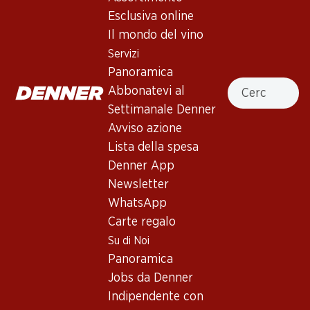
Esclusiva online
Il mondo del vino
In alto
Servizi
Panoramica
Cercare
Abbonatevi al
Settimanale Denner
Newsletter
Avviso azione
Lista della spesa
Con la newsletter di Denner si rimane sempre aggiornati. Si
iscriva adesso!
Denner App
Newsletter
Indirizzo e-mail
accedere adesso
WhatsApp
Carte regalo
Su di Noi
Panoramica
Servizi
Filiali
Jobs da Denner
Panoramica
Ricerca di filiale
Indipendente con
Abbonatevi al settimanale
Nuovi spazi commerciali