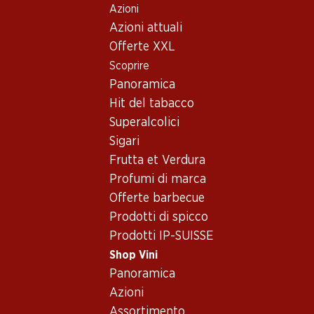
Azioni
Table Of Content
Home
Shop Vini
Assortimento vini
Andare contenuto principale
Andare all'indice
Passare al menu principale
Azioni attuali
Garanoir, Vaud
Offerte XXL
Scoprire
Garanoir
Vaud
Panoramica
Hit del tabacco
Superalcolici
59.70
59.70
Sigari
Bottiglia: 9.95
Bottiglia: 9.95
Frutta et Verdura
Gamaret/Garanoir
Domaine de Valmont Rouge
Assemblage AOC Vaud
Grand Cru Morges AOC La
Profumi di marca
Côte
2024
2024
Offerte barbecue
(47)
(119)
Prodotti di spicco
Prodotti IP-SUISSE
Shop Vini
Panoramica
Azioni
2 Prodotti
Assortimento