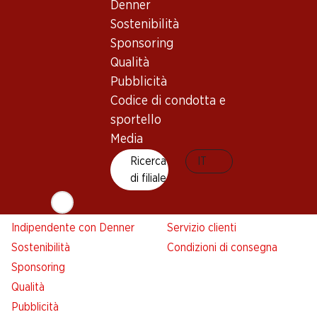
Denner
Denner
Sostenibilità
Avviso azione
Sponsoring
Lista della spesa
Qualità
Denner App
Pubblicità
Newsletter
Codice di condotta e
WhatsApp
sportello
Carte regalo
Media
Ricerca
IT
Su di noi
Aiuto e contatto
di filiale
Panoramica
FAQ
Jobs da Denner
Formulario di contatto
Indipendente con Denner
Servizio clienti
Sostenibilità
Condizioni di consegna
Sponsoring
Qualità
Pubblicità