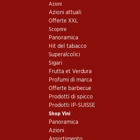
Azioni
Table Of Content
Home
Shop Vini
Assortimento vini
Andare contenuto principale
Andare all'indice
Passare al menu principale
Azioni attuali
Syrah, Vallese
Offerte XXL
Scoprire
Syrah
Vallese
Panoramica
Hit del tabacco
Superalcolici
89.70
Sigari
Bottiglia: 14.95
Frutta et Verdura
Le Muzot Réserve Cuvée
Rouge du Valais AOC
Profumi di marca
2023
Offerte barbecue
(191)
Prodotti di spicco
Prodotti IP-SUISSE
Shop Vini
Panoramica
Azioni
1 Prodotti
Assortimento