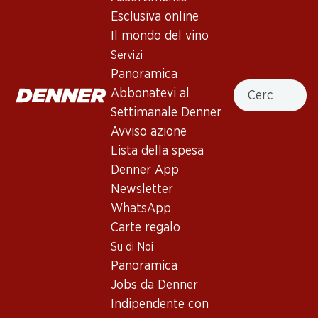
Esclusiva online
Il mondo del vino
In alto
Servizi
Panoramica
Cercare
Abbonatevi al
Settimanale Denner
Newsletter
Avviso azione
Lista della spesa
Con la newsletter di Denner si rimane sempre aggiornati. Si
iscriva adesso!
Denner App
Newsletter
Indirizzo e-mail
accedere adesso
WhatsApp
Carte regalo
Su di Noi
Panoramica
Servizi
Filiali
Jobs da Denner
Panoramica
Ricerca di filiale
Indipendente con
Abbonatevi al settimanale
Nuovi spazi commerciali