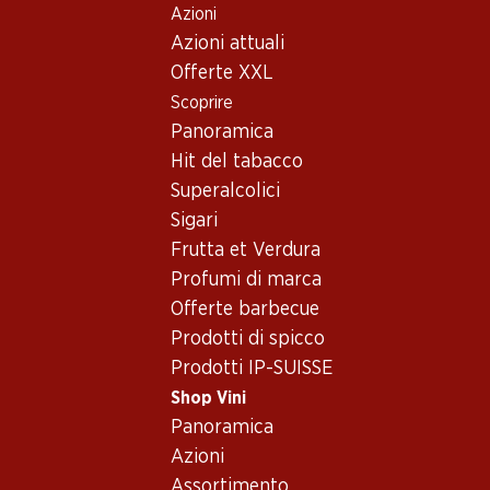
Azioni
Table Of Content
Home
Shop Vini
Assortimento vini
Andare contenuto principale
Andare all'indice
Passare al menu principale
Azioni attuali
Merlot, Ticino
Offerte XXL
Scoprire
Merlot
Ticino
Panoramica
Hit del tabacco
Superalcolici
59.70
83.70
Sigari
Bottiglia: 9.95
Bottiglia: 13.95
Frutta et Verdura
Goccia Bianca Bianco di
Brivio Prà Rosso Merlot del
Merlot del Ticino DOC
Ticino DOC
Profumi di marca
2025
2023
Offerte barbecue
(78)
(4)
Prodotti di spicco
Prodotti IP-SUISSE
Shop Vini
Panoramica
Azioni
Assortimento