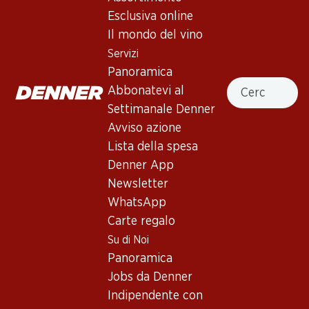
Esclusiva online
Il mondo del vino
59.10
65.70
Bottiglia: 9.85
Bottiglia: 10.95
Servizi
Sole Merlot del Ticino DOC
Merlot del Ticino DOC
Panoramica
2024
2024
Cercare
Abbonatevi al
(133)
(129)
Settimanale Denner
Avviso azione
Lista della spesa
Denner App
Newsletter
WhatsApp
Carte regalo
Su di Noi
33.–
117.–
Bottiglia: 5.50
Bottiglia: 19.50
Panoramica
Monti Belli Merlot del
Brivio Prà Oro Merlot
Jobs da Denner
Ticino DOC
Riserva Ticino DOC
2024
2023
Indipendente con
(24)
(4)