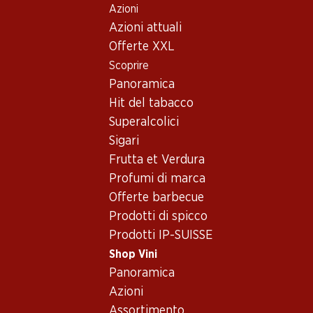
Azioni
Table Of Content
Home
Shop Vini
Assortimento vini
Andare contenuto principale
Andare all'indice
Passare al menu principale
Azioni attuali
Syrah, Sicilia
Offerte XXL
Scoprire
Syrah
Sicilia
Panoramica
Hit del tabacco
Superalcolici
71.70
Sigari
Bottiglia: 11.95
Frutta et Verdura
Inycon Nero d’Avola Riserva
Sicilia DOC
Profumi di marca
2022
Offerte barbecue
Prodotti di spicco
Prodotti IP-SUISSE
Shop Vini
Panoramica
Azioni
1 Prodotti
Assortimento