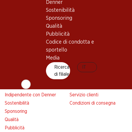
Denner
Denner
Sostenibilità
Avviso azione
Sponsoring
Lista della spesa
Qualità
Denner App
Pubblicità
Newsletter
Codice di condotta e
WhatsApp
sportello
Carte regalo
Media
Ricerca
IT
Su di noi
Aiuto e contatto
di filiale
Panoramica
FAQ
Jobs da Denner
Formulario di contatto
Indipendente con Denner
Servizio clienti
Sostenibilità
Condizioni di consegna
Sponsoring
Qualità
Pubblicità