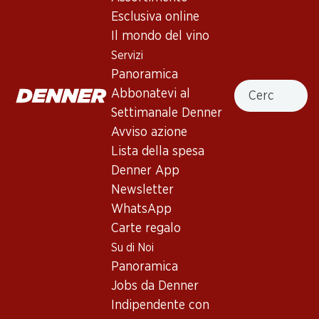
Esclusiva online
Il mondo del vino
In alto
Servizi
Panoramica
Cercare
Abbonatevi al
Settimanale Denner
Newsletter
Avviso azione
Lista della spesa
Con la newsletter di Denner si rimane sempre aggiornati. Si
iscriva adesso!
Denner App
Newsletter
Indirizzo e-mail
accedere adesso
WhatsApp
Carte regalo
Su di Noi
Panoramica
Servizi
Filiali
Jobs da Denner
Panoramica
Ricerca di filiale
Indipendente con
Abbonatevi al settimanale
Nuovi spazi commerciali